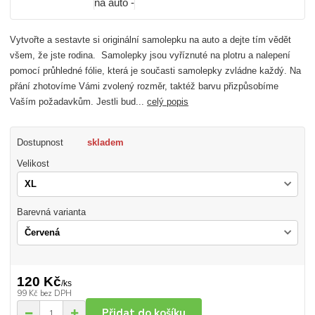
Vytvořte a sestavte si originální samolepku na auto a dejte tím vědět
všem, že jste rodina. Samolepky jsou vyříznuté na plotru a nalepení
pomocí průhledné fólie, která je současti samolepky zvládne každý. Na
přání zhotovíme Vámi zvolený rozměr, taktéž barvu přizpůsobíme
Vaším požadavkům. Jestli bud...
celý popis
Dostupnost
skladem
Velikost
Barevná varianta
120 Kč
/
ks
99 Kč
bez DPH
Přidat do košíku