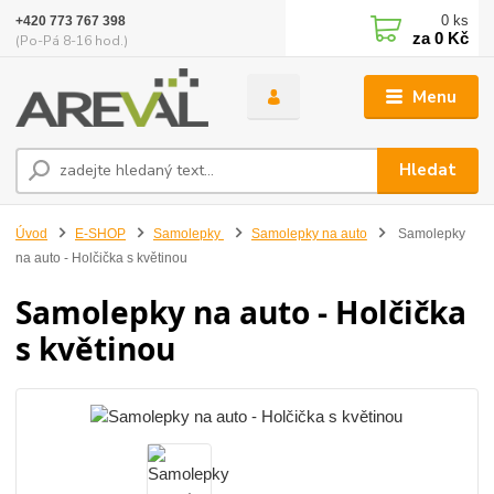
0
ks
+420 773 767 398
za
0 Kč
(Po-Pá 8-16 hod.)
Menu
Hledat
Úvod
E-SHOP
Samolepky
Samolepky na auto
Samolepky
na auto - Holčička s květinou
Samolepky na auto - Holčička
s květinou