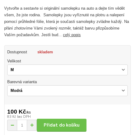
Vytvořte a sestavte si originální samolepku na auto a dejte tím vědět
všem, že jste rodina. Samolepky jsou vyříznuté na plotru a nalepení
pomocí průhledné fólie, která je současti samolepky zvládne každý. Na
přání zhotovíme Vámi zvolený rozměr, taktéž barvu přizpůsobíme
Vaším požadavkům. Jestli bud...
celý popis
Dostupnost
skladem
Velikost
Barevná varianta
100 Kč
/
ks
83 Kč
bez DPH
Přidat do košíku