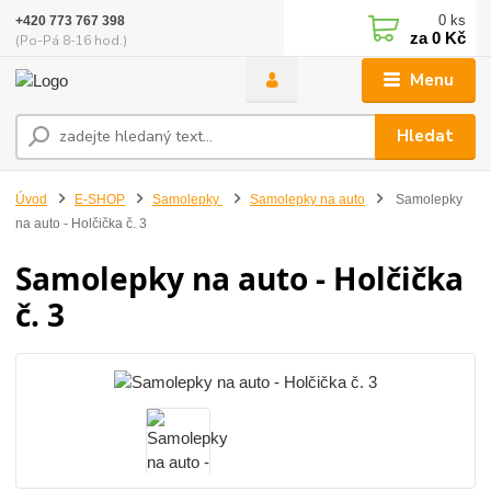
0
ks
+420 773 767 398
za
0 Kč
(Po-Pá 8-16 hod.)
Menu
Hledat
Úvod
E-SHOP
Samolepky
Samolepky na auto
Samolepky
na auto - Holčička č. 3
Samolepky na auto - Holčička
č. 3