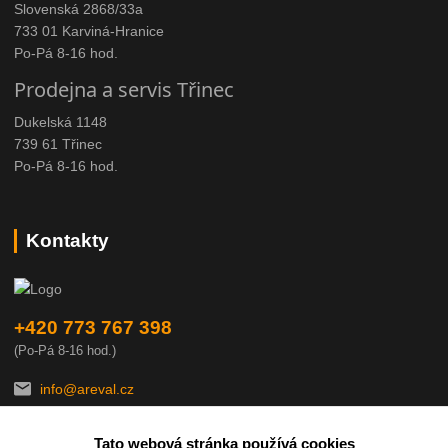
Slovenská 2868/33a
733 01 Karviná-Hranice
Po-Pá 8-16 hod.
Prodejna a servis Třinec
Dukelská 1148
739 61 Třinec
Po-Pá 8-16 hod.
Kontakty
+420 773 767 398
(Po-Pá 8-16 hod.)
info@areval.cz
Tato webová stránka používá cookies