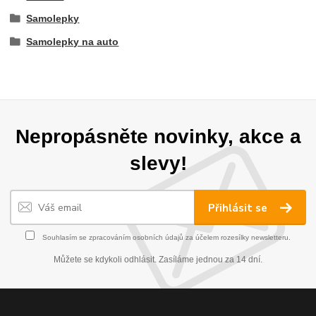
Samolepky
Samolepky na auto
Nepropásněte novinky, akce a
slevy!
Přihlásit se
Souhlasím se
zpracováním osobních údajů
za účelem rozesílky newsletteru.
Můžete se kdykoli odhlásit. Zasíláme jednou za 14 dní.