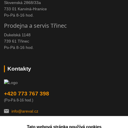
Slovenská 2868/33a
733 01 Karviná-Hranice
Po-Pá 8-16 hod.
Prodejna a servis Třinec
Dukelská 1148
739 61 Třinec
Po-Pá 8-16 hod.
Kontakty
+420 773 767 398
(Po-Pá 8-16 hod.)
info@areval.cz
Tato webová stránka používá cookies