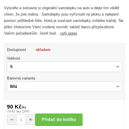
Vytvořte a sestavte si originální samolepku na auto a dejte tím vědět
všem, že jste rodina. Samolepky jsou vyříznuté na plotru a nalepení
pomocí průhledné fólie, která je současti samolepky zvládne každý. Na
přání zhotovíme Vámi zvolený rozměr, taktéž barvu přizpůsobíme
Vaším požadavkům. Jestli bud...
celý popis
Dostupnost
skladem
Velikost
Barevná varianta
90 Kč
/
ks
74 Kč
bez DPH
Přidat do košíku