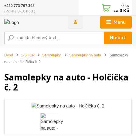
0
ks
+420 773 767 398
za
0 Kč
(Po-Pá 8-16 hod.)
Menu
Hledat
Úvod
E-SHOP
Samolepky
Samolepky na auto
Samolepky
na auto - Holčička č. 2
Samolepky na auto - Holčička
č. 2