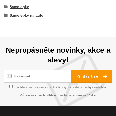
Samolepky
Samolepky na auto
Nepropásněte novinky, akce a
slevy!
Přihlásit se
Souhlasím se
zpracováním osobních údajů
za účelem rozesílky newsletteru.
Můžete se kdykoli odhlásit. Zasíláme jednou za 14 dní.