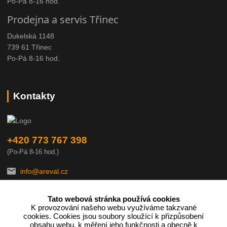
Po-Pá 8-16 hod.
Prodejna a servis Třinec
Dukelská 1148
739 61 Třinec
Po-Pá 8-16 hod.
Kontakty
+420 773 767 398
(Po-Pá 8-16 hod.)
info@areval.cz
Tato webová stránka používá cookies
K provozování našeho webu využíváme takzvané
cookies. Cookies jsou soubory sloužící k přizpůsobení
obsahu webu, k měření jeho funkčnosti a obecně k