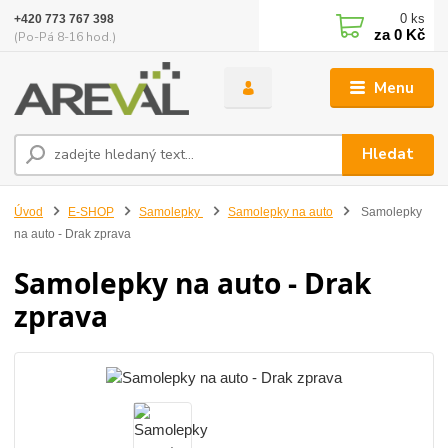
0
ks
+420 773 767 398
za
0 Kč
(Po-Pá 8-16 hod.)
Menu
Hledat
Úvod
E-SHOP
Samolepky
Samolepky na auto
Samolepky
na auto - Drak zprava
Samolepky na auto - Drak
zprava