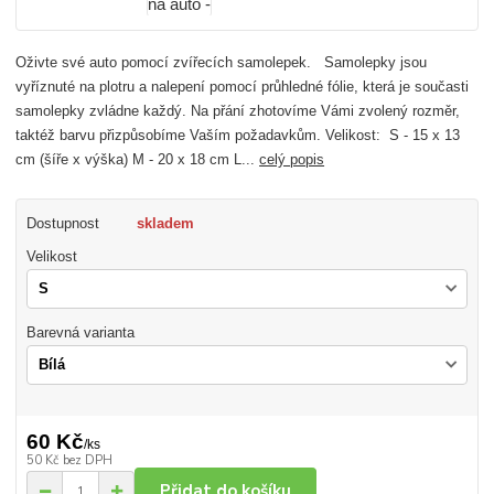
Oživte své auto pomocí zvířecích samolepek. Samolepky jsou
vyříznuté na plotru a nalepení pomocí průhledné fólie, která je současti
samolepky zvládne každý. Na přání zhotovíme Vámi zvolený rozměr,
taktéž barvu přizpůsobíme Vaším požadavkům. Velikost: S - 15 x 13
cm (šíře x výška) M - 20 x 18 cm L...
celý popis
Dostupnost
skladem
Velikost
Barevná varianta
60 Kč
/
ks
50 Kč
bez DPH
Přidat do košíku