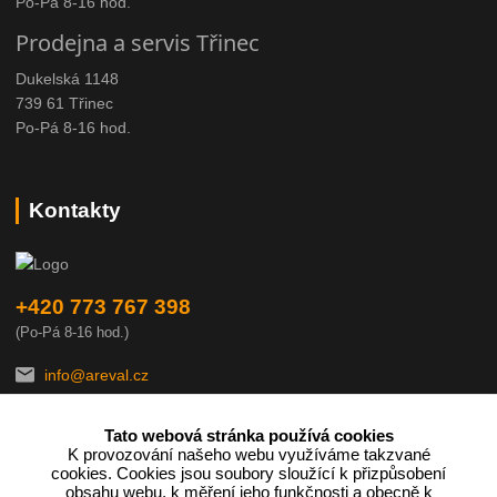
Po-Pá 8-16 hod.
Prodejna a servis Třinec
Dukelská 1148
739 61 Třinec
Po-Pá 8-16 hod.
Kontakty
+420 773 767 398
(Po-Pá 8-16 hod.)
info@areval.cz
Tato webová stránka používá cookies
K provozování našeho webu využíváme takzvané
cookies. Cookies jsou soubory sloužící k přizpůsobení
obsahu webu, k měření jeho funkčnosti a obecně k