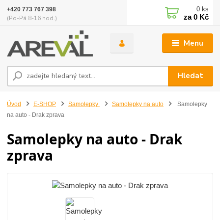
0
ks
+420 773 767 398
za
0 Kč
(Po-Pá 8-16 hod.)
Menu
Hledat
Úvod
E-SHOP
Samolepky
Samolepky na auto
Samolepky
na auto - Drak zprava
Samolepky na auto - Drak
zprava