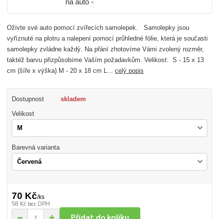
Oživte své auto pomocí zvířecích samolepek. Samolepky jsou
vyříznuté na plotru a nalepení pomocí průhledné fólie, která je současti
samolepky zvládne každý. Na přání zhotovíme Vámi zvolený rozměr,
taktéž barvu přizpůsobíme Vaším požadavkům. Velikost: S - 15 x 13
cm (šíře x výška) M - 20 x 18 cm L...
celý popis
Dostupnost
skladem
Velikost
Barevná varianta
70 Kč
/
ks
58 Kč
bez DPH
Přidat do košíku