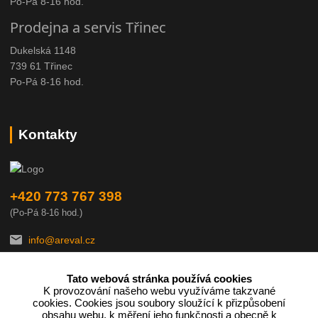
Po-Pá 8-16 hod.
Prodejna a servis Třinec
Dukelská 1148
739 61 Třinec
Po-Pá 8-16 hod.
Kontakty
+420 773 767 398
(Po-Pá 8-16 hod.)
info@areval.cz
Tato webová stránka používá cookies
K provozování našeho webu využíváme takzvané
cookies. Cookies jsou soubory sloužící k přizpůsobení
obsahu webu, k měření jeho funkčnosti a obecně k