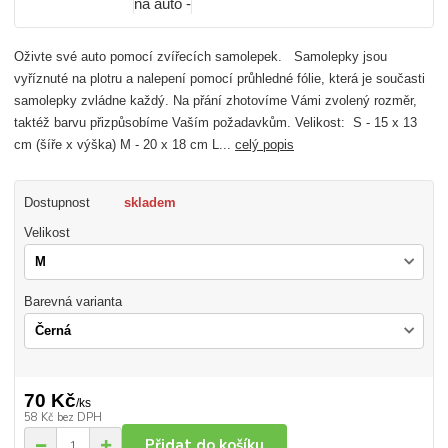
Oživte své auto pomocí zvířecích samolepek. Samolepky jsou
vyříznuté na plotru a nalepení pomocí průhledné fólie, která je současti
samolepky zvládne každý. Na přání zhotovíme Vámi zvolený rozměr,
taktéž barvu přizpůsobíme Vaším požadavkům. Velikost: S - 15 x 13
cm (šíře x výška) M - 20 x 18 cm L...
celý popis
Dostupnost
skladem
Velikost
Barevná varianta
70 Kč
/
ks
58 Kč
bez DPH
Přidat do košíku