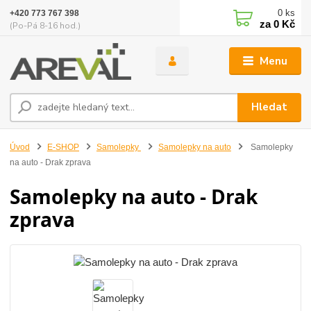
0
ks
+420 773 767 398
za
0 Kč
(Po-Pá 8-16 hod.)
Menu
Hledat
Úvod
E-SHOP
Samolepky
Samolepky na auto
Samolepky
na auto - Drak zprava
Samolepky na auto - Drak
zprava