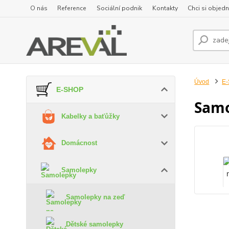
O nás
Reference
Sociální podnik
Kontakty
Chci si objedn
Úvod
E
E-SHOP
Samo
Kabelky a baťůžky
Domácnost
Samolepky
Samolepky na zeď
Dětské samolepky