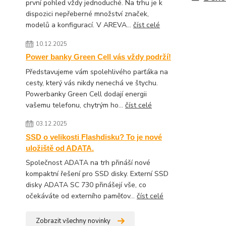
první pohled vždy jednoduché. Na trhu je k
dispozici nepřeberné množství značek,
modelů a konfigurací. V AREVA...
číst celé
10.12.2025
Power banky Green Cell vás vždy podrží!
Představujeme vám spolehlivého parťáka na
cesty, který vás nikdy nenechá ve štychu.
Powerbanky Green Cell dodají energii
vašemu telefonu, chytrým ho...
číst celé
03.12.2025
SSD o velikosti Flashdisku? To je nové
uložiště od ADATA.
Společnost ADATA na trh přináší nové
kompaktní řešení pro SSD disky. Externí SSD
disky ADATA SC 730 přinášejí vše, co
očekáváte od externího paměťov...
číst celé
Zobrazit všechny novinky