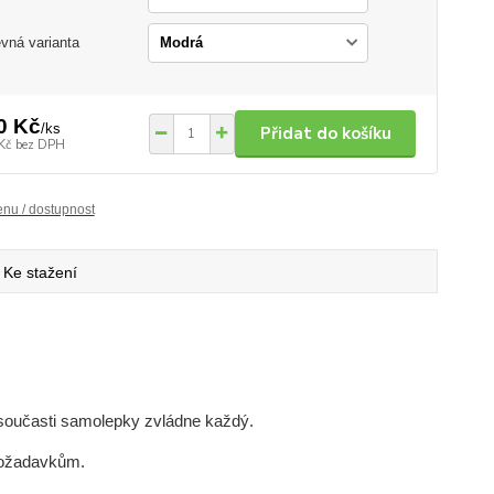
vná varianta
0 Kč
/
ks
Přidat do košíku
Kč
bez DPH
enu / dostupnost
Ke stažení
e současti samolepky zvládne každý.
požadavkům.