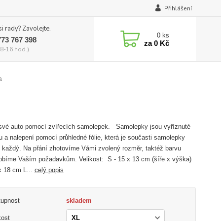
Přihlášení
si rady? Zavolejte.
0
ks
773 767 398
za
0 Kč
8-16 hod.)
a
své auto pomocí zvířecích samolepek. Samolepky jsou vyříznuté
ru a nalepení pomocí průhledné fólie, která je současti samolepky
 každý. Na přání zhotovíme Vámi zvolený rozměr, taktéž barvu
obíme Vaším požadavkům. Velikost: S - 15 x 13 cm (šíře x výška)
x 18 cm L...
celý popis
tupnost
skladem
kost