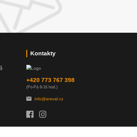
Kontakty
á
+420 773 767 398
(Po-Pá 8-16 hod.)
info@areval.cz