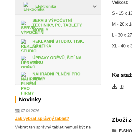
Velikost:
Elektronika
S - 15 x 1
SERVIS VÝPOČETNÍ
M - 20 x 
TECHNIKY, PC, TABLETY,
MOBILY
L - 30 x 
REKLAMNÍ STUDIO, TISK,
XL - 40 x
GRAFIKA
ÚPRAVY ODĚVŮ, ŠITÍ NA
MÍRU
NÁHRADNÍ PLNĚNÍ PRO
Ke staž
FIRMY
0
Novinky
07.04.2026
Jak vybrat správný tablet?
Zboží z
Vybrat ten správný tablet nemusí být na
E-SHO