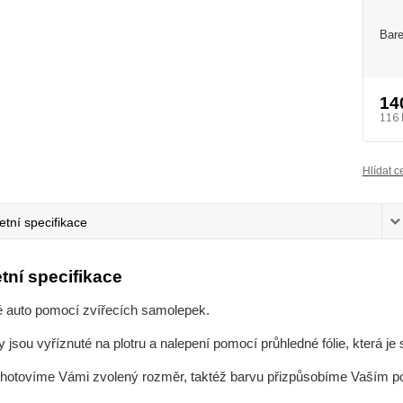
Bare
14
116 
Hlídat c
tní specifikace
tní specifikace
é auto pomocí zvířecích samolepek.
jsou vyříznuté na plotru a nalepení pomocí průhledné fólie, která j
zhotovíme Vámi zvolený rozměr, taktéž barvu přizpůsobíme Vaším 