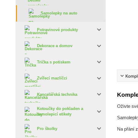
Samolepky na auto
Potravinové produkty
Dekorace a domov
Trička s potiskem
Komple
Zvířecí mazlíčci
Komple
Kancelářská technika
Oživte sv
Kotoučky do pokladen a
samolepicí etikety
Samolepky 
Na přání 
Pro školky