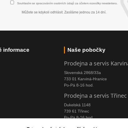
Souhlasím se
zpracováním osobních údajů
za účelem rozesílky newsletteru.
Můžete se kdykoli odhlásit. Zasíláme jednou za 14 dní.
é informace
Naše pobočky
Prodejna a servis Karvin
Slovenská 2868/33a
733 01 Karviná-Hranice
Po-Pá 8-16 hod.
Prodejna a servis Třinec
Dukelská 1148
739 61 Třinec
Po-Pá 8-16 hod.