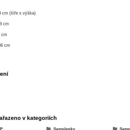
3 cm (šíře x výška)
18 cm
27 cm
 36 cm
ení
ařazeno v kategoriích
P
Samolepky
Samo