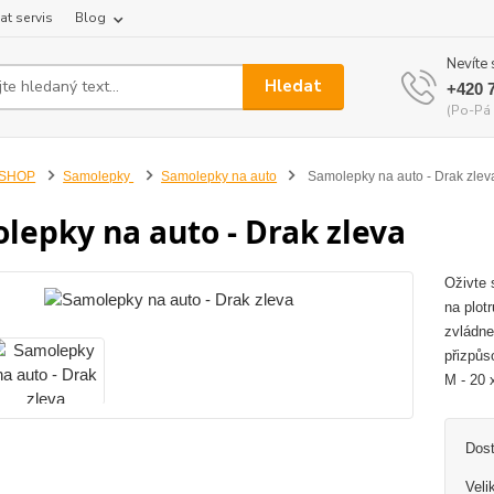
at servis
Blog
Nevíte 
Hledat
+420 
(Po-Pá 
-SHOP
Samolepky
Samolepky na auto
Samolepky na auto - Drak zlev
lepky na auto - Drak zleva
Oživte 
na plot
zvládne
přizpůs
M - 20 
Dos
Veli