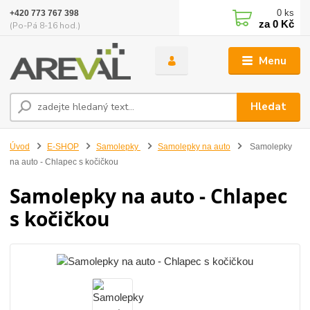
0
ks
+420 773 767 398
za
0 Kč
(Po-Pá 8-16 hod.)
Menu
Hledat
Úvod
E-SHOP
Samolepky
Samolepky na auto
Samolepky
na auto - Chlapec s kočičkou
Samolepky na auto - Chlapec
s kočičkou