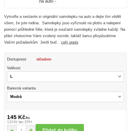
Vytvořte a sestavte si originální samolepku na auto a dejte tím vědět
všem, že jste rodina. Samolepky jsou vyříznuté na plotru a nalepení
pomocí průhledné fólie, která je současti samolepky zvládne každý. Na
přání zhotovíme Vámi zvolený rozměr, taktéž barvu přizpůsobíme
Vaším požadavkům. Jestli bud...
celý popis
Dostupnost
skladem
Velikost
Barevná varianta
145 Kč
/
ks
120 Kč
bez DPH
Přidat do košíku