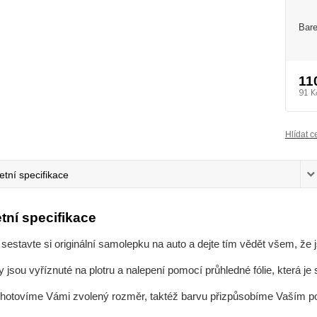
Bare
11
91 K
Hlídat c
tní specifikace
tní specifikace
 sestavte si originální samolepku na auto a dejte tím vědět všem, že 
jsou vyříznuté na plotru a nalepení pomocí průhledné fólie, která j
zhotovíme Vámi zvolený rozměr, taktéž barvu přizpůsobíme Vaším 