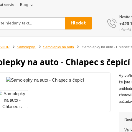
at servis
Blog
Nevíte 
Hledat
+420 
(Po-Pá 
-SHOP
Samolepky
Samolepky na auto
Samolepky na auto - Chlapec s
lepky na auto - Chlapec s čepicí
Vytvořt
že jste
průhled
zhotoví
požadav
Dos
Veli