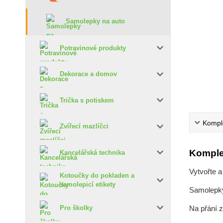
Samolepky na auto
Potravinové produkty
Dekorace a domov
Trička s potiskem
Komple
Zvířecí mazlíčci
Komple
Kancelářská technika
Vytvořte a
Kotoučky do pokladen a
samolepicí etikety
Samolepky 
Na přání 
Pro školky