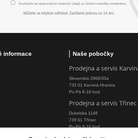
Souhlasím se
zpracováním osobních údajů
za účelem rozesílky newsletteru.
Můžete se kdykoli odhlásit. Zasíláme jednou za 14 dní.
é informace
Naše pobočky
Prodejna a servis Karvin
Slovenská 2868/33a
733 01 Karviná-Hranice
Po-Pá 8-16 hod.
Prodejna a servis Třinec
Dukelská 1148
739 61 Třinec
Po-Pá 8-16 hod.