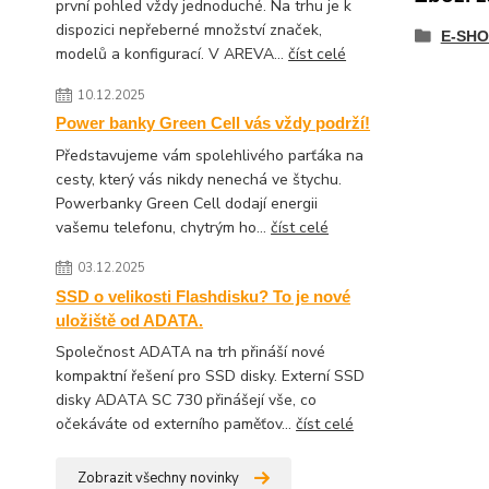
první pohled vždy jednoduché. Na trhu je k
dispozici nepřeberné množství značek,
E-SHO
modelů a konfigurací. V AREVA...
číst celé
10.12.2025
Power banky Green Cell vás vždy podrží!
Představujeme vám spolehlivého parťáka na
cesty, který vás nikdy nenechá ve štychu.
Powerbanky Green Cell dodají energii
vašemu telefonu, chytrým ho...
číst celé
03.12.2025
SSD o velikosti Flashdisku? To je nové
uložiště od ADATA.
Společnost ADATA na trh přináší nové
kompaktní řešení pro SSD disky. Externí SSD
disky ADATA SC 730 přinášejí vše, co
očekáváte od externího paměťov...
číst celé
Zobrazit všechny novinky