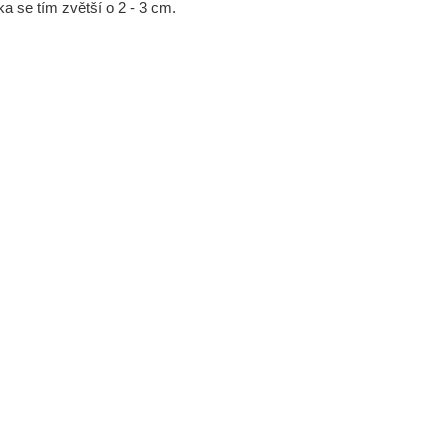
a se tím zvětší o 2 - 3 cm.