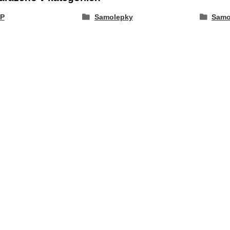
P
Samolepky
Samo