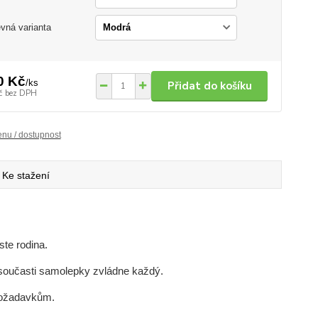
vná varianta
0 Kč
/
ks
Přidat do košíku
č
bez DPH
enu / dostupnost
Ke stažení
jste rodina.
e současti samolepky zvládne každý.
požadavkům.