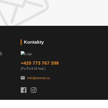
Kontakty
á
+420 773 767 398
(Po-Pá 8-16 hod.)
info@areval.cz