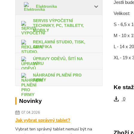
Jestli bud
Elektronika
Velikost:
SERVIS VÝPOČETNÍ
S - 6,5 x 
TECHNIKY, PC, TABLETY,
MOBILY
M - 10 x 
REKLAMNÍ STUDIO, TISK,
L - 14 x 
GRAFIKA
XL - 19 x
ÚPRAVY ODĚVŮ, ŠITÍ NA
MÍRU
NÁHRADNÍ PLNĚNÍ PRO
FIRMY
Ke staž
0
Novinky
07.04.2026
Jak vybrat správný tablet?
Vybrat ten správný tablet nemusí být na
Zboží z