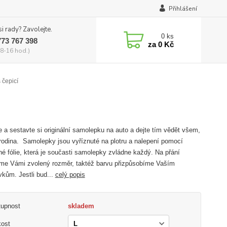
Přihlášení
si rady? Zavolejte.
0
ks
773 767 398
za
0 Kč
8-16 hod.)
 čepicí
e a sestavte si originální samolepku na auto a dejte tím vědět všem,
 rodina. Samolepky jsou vyříznuté na plotru a nalepení pomocí
né fólie, která je současti samolepky zvládne každý. Na přání
me Vámi zvolený rozměr, taktéž barvu přizpůsobíme Vaším
kům. Jestli bud...
celý popis
tupnost
skladem
kost