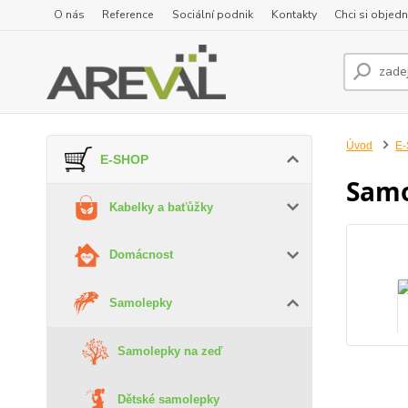
O nás
Reference
Sociální podnik
Kontakty
Chci si objedn
Úvod
E
E-SHOP
Samo
Kabelky a baťůžky
Domácnost
Samolepky
Samolepky na zeď
Dětské samolepky