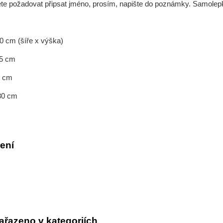
ete požadovat připsat jméno, prosím, napište do poznámky. Samolepk
10 cm (šíře x výška)
15 cm
20 cm
 30 cm
ení
ařazeno v kategoriích