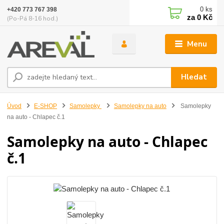
0
ks
+420 773 767 398
za
0 Kč
(Po-Pá 8-16 hod.)
Menu
Hledat
Úvod
E-SHOP
Samolepky
Samolepky na auto
Samolepky
na auto - Chlapec č.1
Samolepky na auto - Chlapec
č.1