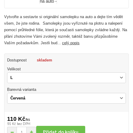
Vytvořte a sestavte si originální samolepku na auto a dejte tím vědět
všem, že jste rodina. Samolepky jsou vyříznuté na plotru a nalepení
pomocí průhledné fólie, která je současti samolepky zvládne každý. Na
přání zhotovíme Vámi zvolený rozměr, taktéž barvu přizpůsobíme
Vaším požadavkům. Jestli bud...
celý popis
Dostupnost
skladem
Velikost
Barevná varianta
110 Kč
/
ks
91 Kč
bez DPH
Přidat do košíku