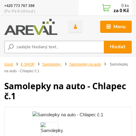
0
ks
+420 773 767 398
za
0 Kč
(Po-Pá 8-16 hod.)
Menu
Hledat
Úvod
E-SHOP
Samolepky
Samolepky na auto
Samolepky
na auto - Chlapec č.1
Samolepky na auto - Chlapec
č.1