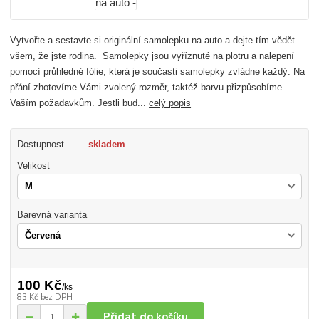
Vytvořte a sestavte si originální samolepku na auto a dejte tím vědět
všem, že jste rodina. Samolepky jsou vyříznuté na plotru a nalepení
pomocí průhledné fólie, která je současti samolepky zvládne každý. Na
přání zhotovíme Vámi zvolený rozměr, taktéž barvu přizpůsobíme
Vaším požadavkům. Jestli bud...
celý popis
Dostupnost
skladem
Velikost
Barevná varianta
100 Kč
/
ks
83 Kč
bez DPH
Přidat do košíku