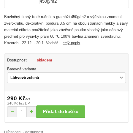
Bavlněný tkaný froté ručník s gramáži 450g/m2 a výšivkou znamení
zvěrokruhu. dekorativní bordura 3,5 cm na obou stranách měkký a savý
materiál etiketa použitelná jako závěsné poutko vhodný jako dárkový
předmět pro výšivky praní 60 °C 100% bavlna Znamení zvěrokruhu:
Kozoroh - 22.12. - 20.1. Vodnář...
celý popis
Dostupnost
skladem
Barevná varianta
290 Kč
/
ks
240 Kč
bez DPH
Přidat do košíku
Hlídat cenu / dostupnost