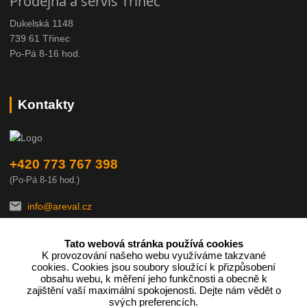
Prodejna a servis Třinec
Dukelská 1148
739 61 Třinec
Po-Pá 8-16 hod.
Kontakty
+420 773 767 398
(Po-Pá 8-16 hod.)
info@areval.cz
Tato webová stránka používá cookies
K provozování našeho webu využíváme takzvané
cookies. Cookies jsou soubory sloužící k přizpůsobení
obsahu webu, k měření jeho funkčnosti a obecně k
zajištění vaší maximální spokojenosti. Dejte nám vědět o
Podle zákona o evidenci tržeb je prodávající povinen vystavit
svých preferencích.