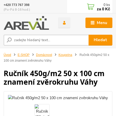
0
ks
+420 773 767 398
za
0 Kč
(Po-Pá 8-16 hod.)
Menu
Hledat
Úvod
E-SHOP
Domácnost
Koupelna
Ručník 450g/m2 50 x
100 cm znamení zvěrokruhu Váhy
Ručník 450g/m2 50 x 100 cm
znamení zvěrokruhu Váhy