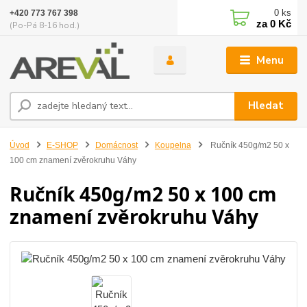
0
ks
+420 773 767 398
za
0 Kč
(Po-Pá 8-16 hod.)
Menu
Hledat
Úvod
E-SHOP
Domácnost
Koupelna
Ručník 450g/m2 50 x
100 cm znamení zvěrokruhu Váhy
Ručník 450g/m2 50 x 100 cm
znamení zvěrokruhu Váhy