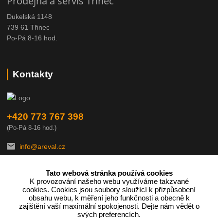
Prodejna a servis Třinec
Dukelská 1148
739 61 Třinec
Po-Pá 8-16 hod.
Kontakty
+420 773 767 398
(Po-Pá 8-16 hod.)
info@areval.cz
Tato webová stránka používá cookies
K provozování našeho webu využíváme takzvané
cookies. Cookies jsou soubory sloužící k přizpůsobení
obsahu webu, k měření jeho funkčnosti a obecně k
zajištění vaší maximální spokojenosti. Dejte nám vědět o
Podle zákona o evidenci tržeb je prodávající povinen vystavit
svých preferencích.