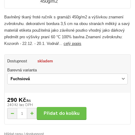
Bavlněný tkaný froté ručník s gramáži 450g/m2 a výšivkou znamení
zvěrokruhu. dekorativní bordura 3,5 cm na obou stranách měkký a savý
materiál etiketa použitelná jako závěsné poutko vhodný jako dárkový
předmět pro výšivky praní 60 °C 100% bavlna Znamení zvěrokruhu:
Kozoroh - 22.12. - 20.1. Vodnář...
celý popis
Dostupnost
skladem
Barevná varianta
290 Kč
/
ks
240 Kč
bez DPH
Přidat do košíku
Hlídat cenu / dostupnost