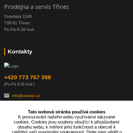
Prodejna a servis Třinec
Dukelská 1148
739 61 Třinec
Po-Pá 8-16 hod.
Kontakty
+420 773 767 398
(Po-Pá 8-16 hod.)
info@areval.cz
Tato webová stránka používá cookies
K provozování našeho webu využíváme takzvané
cookies. Cookies jsou soubory sloužící k přizpůsobení
obsahu webu, k měření jeho funkčnosti a obecně k
zajištění vaší maximální spokojenosti. Dejte nám vědět o