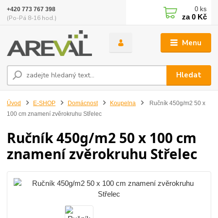
0
ks
+420 773 767 398
za
0 Kč
(Po-Pá 8-16 hod.)
Menu
Hledat
Úvod
E-SHOP
Domácnost
Koupelna
Ručník 450g/m2 50 x
100 cm znamení zvěrokruhu Střelec
Ručník 450g/m2 50 x 100 cm
znamení zvěrokruhu Střelec