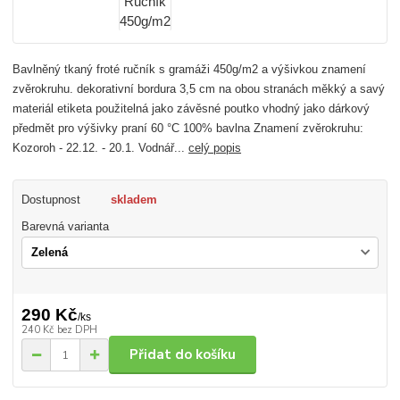
Bavlněný tkaný froté ručník s gramáži 450g/m2 a výšivkou znamení
zvěrokruhu. dekorativní bordura 3,5 cm na obou stranách měkký a savý
materiál etiketa použitelná jako závěsné poutko vhodný jako dárkový
předmět pro výšivky praní 60 °C 100% bavlna Znamení zvěrokruhu:
Kozoroh - 22.12. - 20.1. Vodnář...
celý popis
Dostupnost
skladem
Barevná varianta
290 Kč
/
ks
240 Kč
bez DPH
Přidat do košíku