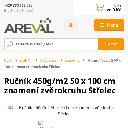
0
ks
+420 773 767 398
za
0 Kč
(Po-Pá 8-16 hod.)
Menu
Hledat
Úvod
E-SHOP
Domácnost
Koupelna
Ručník 450g/m2 50 x
100 cm znamení zvěrokruhu Střelec
Ručník 450g/m2 50 x 100 cm
znamení zvěrokruhu Střelec