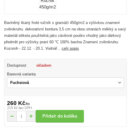
Bavlněný tkaný froté ručník s gramáži 450g/m2 a výšivkou znamení
zvěrokruhu. dekorativní bordura 3,5 cm na obou stranách měkký a savý
materiál etiketa použitelná jako závěsné poutko vhodný jako dárkový
předmět pro výšivky praní 60 °C 100% bavlna Znamení zvěrokruhu:
Kozoroh - 22.12. - 20.1. Vodnář...
celý popis
Dostupnost
skladem
Barevná varianta
260 Kč
/
ks
215 Kč
bez DPH
Přidat do košíku