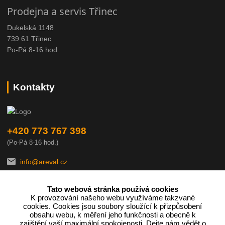
Prodejna a servis Třinec
Dukelská 1148
739 61 Třinec
Po-Pá 8-16 hod.
Kontakty
+420 773 767 398
(Po-Pá 8-16 hod.)
info@areval.cz
Tato webová stránka používá cookies
K provozování našeho webu využíváme takzvané
cookies. Cookies jsou soubory sloužící k přizpůsobení
obsahu webu, k měření jeho funkčnosti a obecně k
zajištění vaší maximální spokojenosti. Dejte nám vědět o