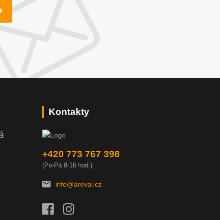
Kontakty
á
+420 773 767 398
(Po-Pá 8-16 hod.)
info@areval.cz