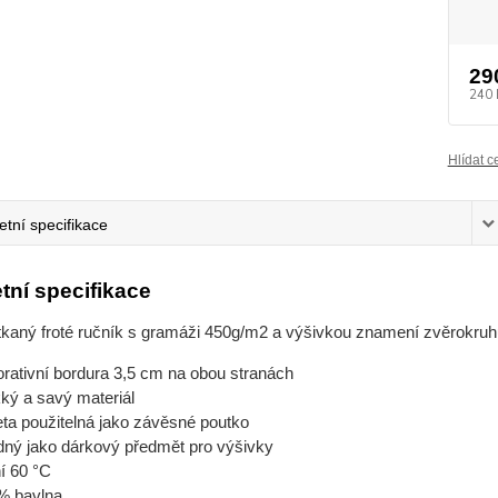
29
240 
Hlídat c
tní specifikace
tní specifikace
tkaný froté ručník s gramáži 450g/m2 a výšivkou znamení zvěrokruh
rativní bordura 3,5 cm na obou stranách
ký a savý materiál
eta použitelná jako závěsné poutko
dný jako dárkový předmět pro výšivky
í 60 °C
% bavlna