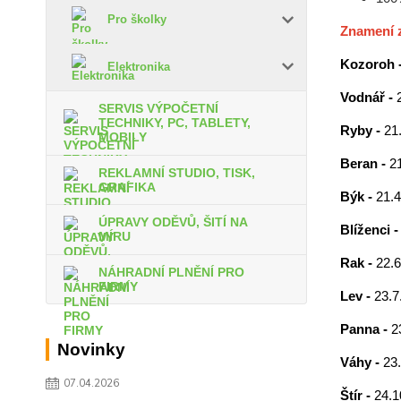
Pro školky
Znamení 
Kozoroh 
Elektronika
Vodnář -
SERVIS VÝPOČETNÍ
TECHNIKY, PC, TABLETY,
Ryby -
21.
MOBILY
Beran -
21
REKLAMNÍ STUDIO, TISK,
GRAFIKA
Býk -
21.4
ÚPRAVY ODĚVŮ, ŠITÍ NA
Blíženci 
MÍRU
Rak -
22.6
NÁHRADNÍ PLNĚNÍ PRO
FIRMY
Lev -
23.7.
Panna -
2
Novinky
Váhy -
23.
07.04.2026
Štír -
24.1