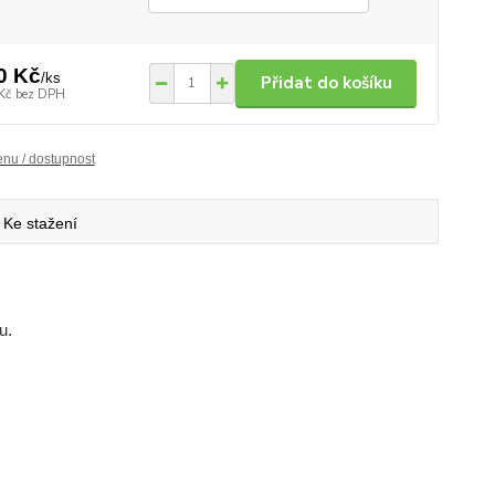
0 Kč
/
ks
Přidat do košíku
Kč
bez DPH
enu / dostupnost
Ke stažení
u.