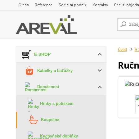
O nás
Reference
Sociální podnik
Kontakty
Chci si objedn
Úvod
E
E-SHOP
Ručn
Kabelky a baťůžky
Domácnost
Hrnky s potiskem
Koupelna
Kuchyňské doplňky