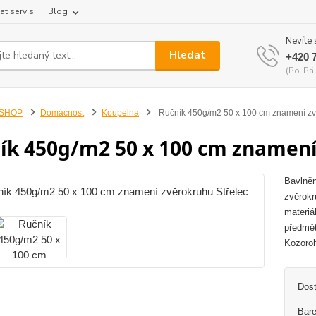
at servis
Blog
Nevíte 
Hledat
+420 
(Po-Pá 
-SHOP
Domácnost
Koupelna
Ručník 450g/m2 50 x 100 cm znamení zv
ík 450g/m2 50 x 100 cm znamení
Bavlněn
zvěrokr
materiá
předmět
Kozoroh
Dos
Bare