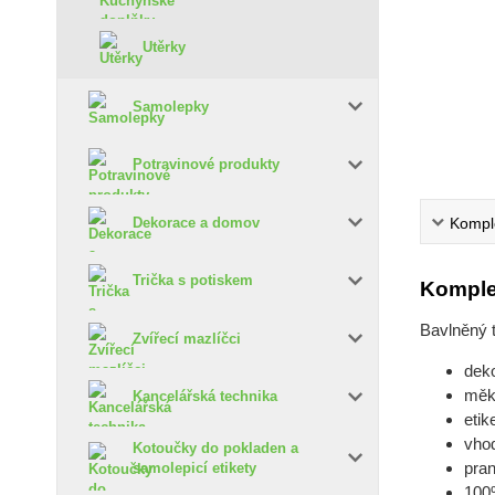
Utěrky
Samolepky
Potravinové produkty
Komple
Dekorace a domov
Trička s potiskem
Komple
Bavlněný 
Zvířecí mazlíčci
deko
měk
Kancelářská technika
etik
vho
Kotoučky do pokladen a
pran
samolepicí etikety
100