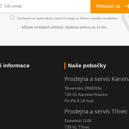
Přihlásit se
Souhlasím se
zpracováním osobních údajů
za účelem rozesílky newsletteru.
Můžete se kdykoli odhlásit. Zasíláme jednou za 14 dní.
é informace
Naše pobočky
Prodejna a servis Karvin
Slovenská 2868/33a
733 01 Karviná-Hranice
Po-Pá 8-16 hod.
Prodejna a servis Třinec
Dukelská 1148
739 61 Třinec