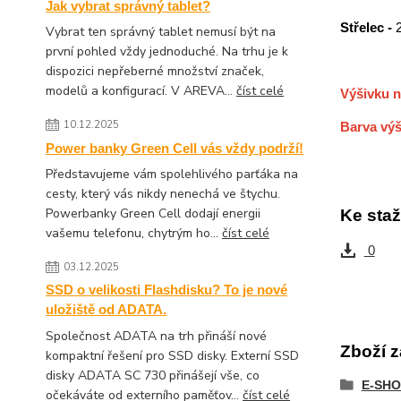
Jak vybrat správný tablet?
Střelec -
Vybrat ten správný tablet nemusí být na
první pohled vždy jednoduché. Na trhu je k
dispozici nepřeberné množství značek,
modelů a konfigurací. V AREVA...
číst celé
Výšivku n
10.12.2025
Barva výš
Power banky Green Cell vás vždy podrží!
Představujeme vám spolehlivého parťáka na
cesty, který vás nikdy nenechá ve štychu.
Powerbanky Green Cell dodají energii
Ke staž
vašemu telefonu, chytrým ho...
číst celé
0
03.12.2025
SSD o velikosti Flashdisku? To je nové
uložiště od ADATA.
Společnost ADATA na trh přináší nové
Zboží z
kompaktní řešení pro SSD disky. Externí SSD
disky ADATA SC 730 přinášejí vše, co
E-SHO
očekáváte od externího paměťov...
číst celé