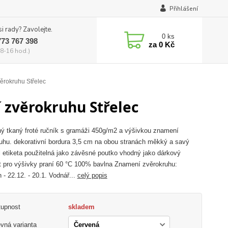
Přihlášení
si rady? Zavolejte.
0
ks
773 767 398
za
0 Kč
8-16 hod.)
ěrokruhu Střelec
 zvěrokruhu Střelec
ý tkaný froté ručník s gramáži 450g/m2 a výšivkou znamení
uhu. dekorativní bordura 3,5 cm na obou stranách měkký a savý
l etiketa použitelná jako závěsné poutko vhodný jako dárkový
 pro výšivky praní 60 °C 100% bavlna Znamení zvěrokruhu:
 - 22.12. - 20.1. Vodnář...
celý popis
tupnost
skladem
vná varianta