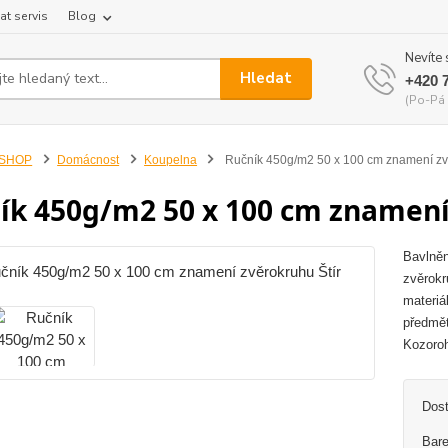
at servis
Blog
Nevíte 
Hledat
+420 
(Po-Pá 
-SHOP
Domácnost
Koupelna
Ručník 450g/m2 50 x 100 cm znamení zvě
ík 450g/m2 50 x 100 cm znamení
Bavlněn
zvěrokr
materiá
předmět
Kozoroh
Dos
Bare