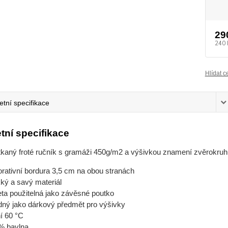
29
240 
Hlídat c
tní specifikace
tní specifikace
tkaný froté ručník s gramáži 450g/m2 a výšivkou znamení zvěrokruh
rativní bordura 3,5 cm na obou stranách
ký a savý materiál
eta použitelná jako závěsné poutko
dný jako dárkový předmět pro výšivky
í 60 °C
% bavlna