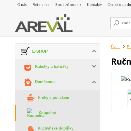
O nás
Reference
Sociální podnik
Kontakty
Chci si objedn
Úvod
E
E-SHOP
Ručn
Kabelky a baťůžky
Domácnost
Hrnky s potiskem
Koupelna
Kuchyňské doplňky