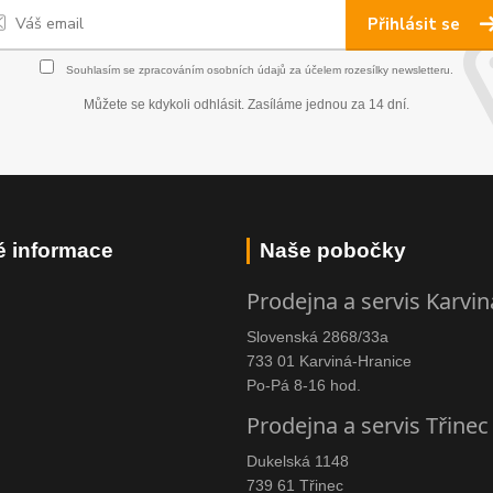
Přihlásit se
Souhlasím se
zpracováním osobních údajů
za účelem rozesílky newsletteru.
Můžete se kdykoli odhlásit. Zasíláme jednou za 14 dní.
é informace
Naše pobočky
Prodejna a servis Karvin
Slovenská 2868/33a
733 01 Karviná-Hranice
Po-Pá 8-16 hod.
Prodejna a servis Třinec
Dukelská 1148
739 61 Třinec