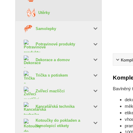
Utěrky
Samolepky
Potravinové produkty
Komple
Dekorace a domov
Trička s potiskem
Komple
Bavlněný 
Zvířecí mazlíčci
deko
měk
Kancelářská technika
etik
vho
Kotoučky do pokladen a
pran
samolepicí etikety
100