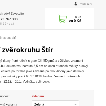
Přihlášení
si rady? Zavolejte.
0
ks
773 767 398
za
0 Kč
8-16 hod.)
rokruhu Štír
 zvěrokruhu Štír
ý tkaný froté ručník s gramáži 450g/m2 a výšivkou znamení
uhu. dekorativní bordura 3,5 cm na obou stranách měkký a savý
l etiketa použitelná jako závěsné poutko vhodný jako dárkový
 pro výšivky praní 60 °C 100% bavlna Znamení zvěrokruhu:
 - 22.12. - 20.1. Vodnář...
celý popis
tupnost
skladem
vná varianta