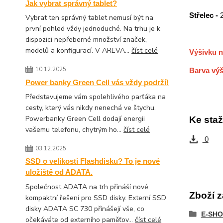
Jak vybrat správný tablet?
Střelec -
Vybrat ten správný tablet nemusí být na
první pohled vždy jednoduché. Na trhu je k
dispozici nepřeberné množství značek,
modelů a konfigurací. V AREVA...
číst celé
Výšivku n
10.12.2025
Barva výš
Power banky Green Cell vás vždy podrží!
Představujeme vám spolehlivého parťáka na
cesty, který vás nikdy nenechá ve štychu.
Powerbanky Green Cell dodají energii
Ke staž
vašemu telefonu, chytrým ho...
číst celé
0
03.12.2025
SSD o velikosti Flashdisku? To je nové
uložiště od ADATA.
Společnost ADATA na trh přináší nové
Zboží z
kompaktní řešení pro SSD disky. Externí SSD
disky ADATA SC 730 přinášejí vše, co
E-SHO
očekáváte od externího paměťov...
číst celé