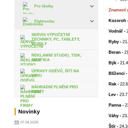
Pro školky
Znamení 
Kozoroh 
Elektronika
Vodnář -
SERVIS VÝPOČETNÍ
TECHNIKY, PC, TABLETY,
Ryby -
21.
MOBILY
Beran -
21
REKLAMNÍ STUDIO, TISK,
GRAFIKA
Býk -
21.4
ÚPRAVY ODĚVŮ, ŠITÍ NA
Blíženci 
MÍRU
Rak -
22.6
NÁHRADNÍ PLNĚNÍ PRO
FIRMY
Lev -
23.7.
Panna -
2
Novinky
Váhy -
23.
07.04.2026
Štír -
24.1