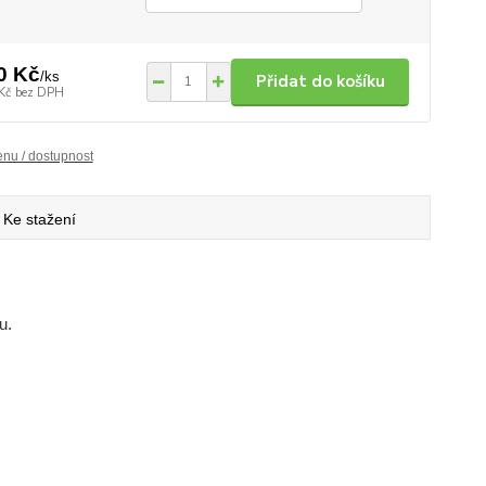
0 Kč
/
ks
Přidat do košíku
Kč
bez DPH
enu / dostupnost
Ke stažení
u.