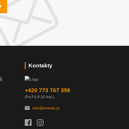
Kontakty
á
+420 773 767 398
(Po-Pá 8-16 hod.)
info@areval.cz