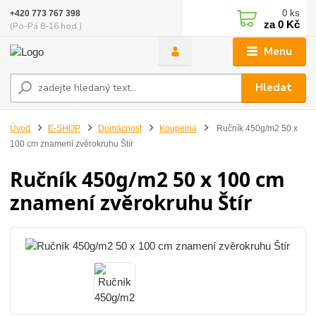
0
ks
+420 773 767 398
za
0 Kč
(Po-Pá 8-16 hod.)
Menu
Hledat
Úvod
E-SHOP
Domácnost
Koupelna
Ručník 450g/m2 50 x
100 cm znamení zvěrokruhu Štír
Ručník 450g/m2 50 x 100 cm
znamení zvěrokruhu Štír