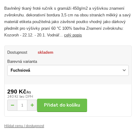
Bavlněný tkaný froté ručník s gramáži 450g/m2 a výšivkou znamení
zvěrokruhu. dekorativní bordura 3,5 cm na obou stranách měkký a savý
materiál etiketa použitelná jako závěsné poutko vhodný jako dárkový
předmět pro výšivky praní 60 °C 100% bavlna Znamení zvěrokruhu:
Kozoroh - 22.12. - 20.1. Vodnář...
celý popis
Dostupnost
skladem
Barevná varianta
290 Kč
/
ks
240 Kč
bez DPH
Přidat do košíku
Hlídat cenu / dostupnost