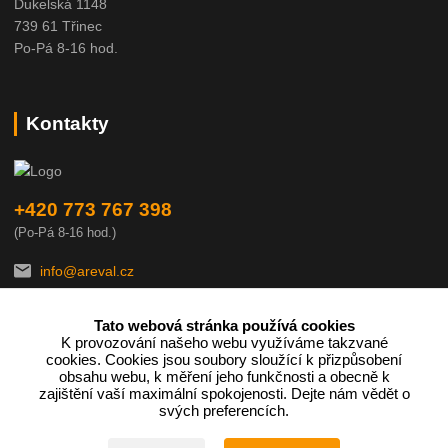
Dukelská 1148
739 61 Třinec
Po-Pá 8-16 hod.
Kontakty
+420 773 767 398
(Po-Pá 8-16 hod.)
info@areval.cz
Tato webová stránka používá cookies
K provozování našeho webu využíváme takzvané
cookies. Cookies jsou soubory sloužící k přizpůsobení
obsahu webu, k měření jeho funkčnosti a obecně k
zajištění vaší maximální spokojenosti. Dejte nám vědět o
Podle zákona o evidenci tržeb je prodávající povinen vystavit
svých preferencích.
kupujícímu účtenku.