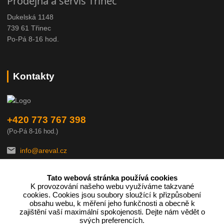
Prodejna a servis Třinec
Dukelská 1148
739 61 Třinec
Po-Pá 8-16 hod.
Kontakty
+420 773 767 398
(Po-Pá 8-16 hod.)
info@areval.cz
Tato webová stránka používá cookies
K provozování našeho webu využíváme takzvané
cookies. Cookies jsou soubory sloužící k přizpůsobení
obsahu webu, k měření jeho funkčnosti a obecně k
zajištění vaší maximální spokojenosti. Dejte nám vědět o
Podle zákona o evidenci tržeb je prodávající povinen vystavit
svých preferencích.