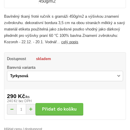
Bavlněný tkaný froté ručník s gramáži 450g/m2 a výšivkou znamení
zvěrokruhu. dekorativní bordura 3,5 cm na obou stranách měkký a savý
materiál etiketa použitelná jako závěsné poutko vhodný jako dárkový
předmět pro výšivky praní 60 °C 100% bavlna Znamení zvěrokruhu:
Kozoroh - 22.12. - 20.1. Vodnář...
celý popis
Dostupnost
skladem
Barevná varianta
290 Kč
/
ks
240 Kč
bez DPH
Přidat do košíku
Hlídat cenu / dostupnost