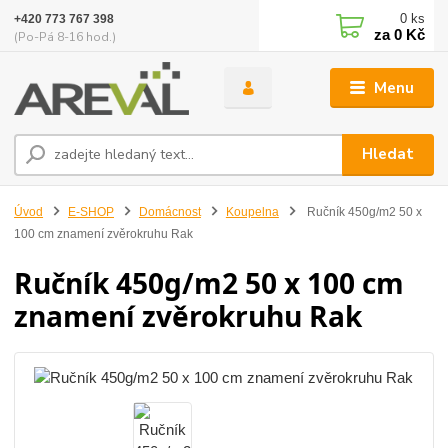
0
ks
+420 773 767 398
za
0 Kč
(Po-Pá 8-16 hod.)
Menu
Hledat
Úvod
E-SHOP
Domácnost
Koupelna
Ručník 450g/m2 50 x
100 cm znamení zvěrokruhu Rak
Ručník 450g/m2 50 x 100 cm
znamení zvěrokruhu Rak