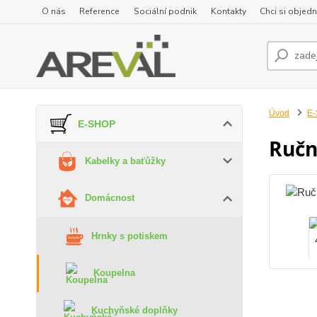
O nás
Reference
Sociální podnik
Kontakty
Chci si objedn
Úvod
E
E-SHOP
Ručn
Kabelky a baťůžky
Domácnost
Hrnky s potiskem
Koupelna
Kuchyňské doplňky