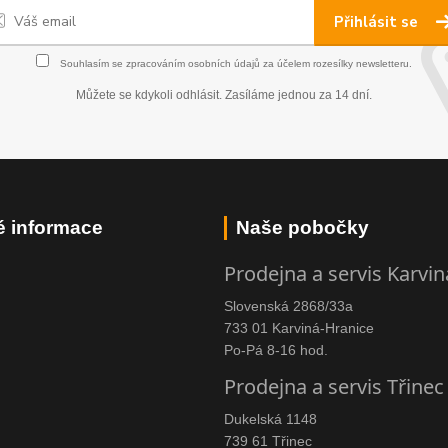
Přihlásit se
Souhlasím se
zpracováním osobních údajů
za účelem rozesílky newsletteru.
Můžete se kdykoli odhlásit. Zasíláme jednou za 14 dní.
é informace
Naše pobočky
Prodejna a servis Karvin
Slovenská 2868/33a
733 01 Karviná-Hranice
Po-Pá 8-16 hod.
Prodejna a servis Třinec
Dukelská 1148
739 61 Třinec