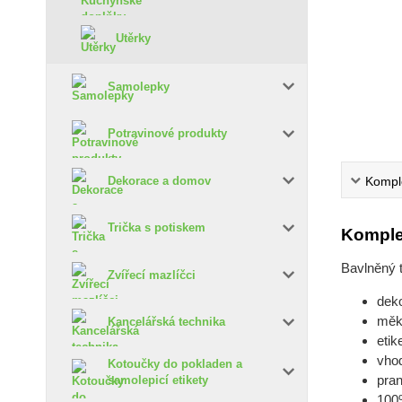
Utěrky
Samolepky
Potravinové produkty
Komple
Dekorace a domov
Trička s potiskem
Komple
Bavlněný 
Zvířecí mazlíčci
deko
měk
Kancelářská technika
etik
vho
Kotoučky do pokladen a
pran
samolepicí etikety
100