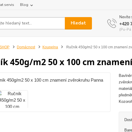
at servis
Blog
Nevíte 
Hledat
+420 
(Po-Pá 
-SHOP
Domácnost
Koupelna
Ručník 450g/m2 50 x 100 cm znamení z
ík 450g/m2 50 x 100 cm znamen
Bavlněn
zvěrokr
materiá
předmět
Kozoroh
Dos
Bare