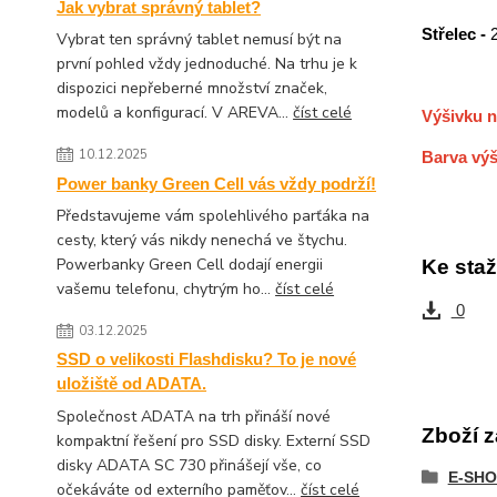
Jak vybrat správný tablet?
Střelec -
Vybrat ten správný tablet nemusí být na
první pohled vždy jednoduché. Na trhu je k
dispozici nepřeberné množství značek,
modelů a konfigurací. V AREVA...
číst celé
Výšivku n
10.12.2025
Barva výš
Power banky Green Cell vás vždy podrží!
Představujeme vám spolehlivého parťáka na
cesty, který vás nikdy nenechá ve štychu.
Powerbanky Green Cell dodají energii
Ke staž
vašemu telefonu, chytrým ho...
číst celé
0
03.12.2025
SSD o velikosti Flashdisku? To je nové
uložiště od ADATA.
Společnost ADATA na trh přináší nové
Zboží z
kompaktní řešení pro SSD disky. Externí SSD
disky ADATA SC 730 přinášejí vše, co
E-SHO
očekáváte od externího paměťov...
číst celé