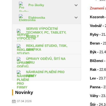
Pro školky
Znamení 
Kozoroh 
Elektronika
Vodnář -
SERVIS VÝPOČETNÍ
TECHNIKY, PC, TABLETY,
Ryby -
21.
MOBILY
Beran -
21
REKLAMNÍ STUDIO, TISK,
GRAFIKA
Býk -
21.4
ÚPRAVY ODĚVŮ, ŠITÍ NA
Blíženci 
MÍRU
Rak -
22.6
NÁHRADNÍ PLNĚNÍ PRO
FIRMY
Lev -
23.7.
Panna -
2
Novinky
Váhy -
23.
07.04.2026
Štír -
24.1