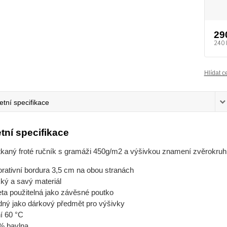
29
240 
Hlídat c
tní specifikace
tní specifikace
tkaný froté ručník s gramáži 450g/m2 a výšivkou znamení zvěrokruh
rativní bordura 3,5 cm na obou stranách
ký a savý materiál
eta použitelná jako závěsné poutko
dný jako dárkový předmět pro výšivky
í 60 °C
% bavlna