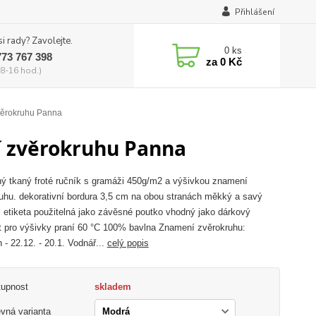
Přihlášení
si rady? Zavolejte.
0
ks
773 767 398
za
0 Kč
8-16 hod.)
věrokruhu Panna
í zvěrokruhu Panna
ý tkaný froté ručník s gramáži 450g/m2 a výšivkou znamení
uhu. dekorativní bordura 3,5 cm na obou stranách měkký a savý
l etiketa použitelná jako závěsné poutko vhodný jako dárkový
 pro výšivky praní 60 °C 100% bavlna Znamení zvěrokruhu:
 - 22.12. - 20.1. Vodnář...
celý popis
tupnost
skladem
vná varianta