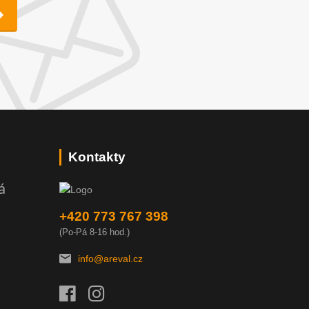
Kontakty
á
+420 773 767 398
(Po-Pá 8-16 hod.)
info@areval.cz