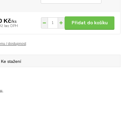
0 Kč
/
ks
Přidat do košíku
Kč
bez DPH
enu / dostupnost
Ke stažení
u.