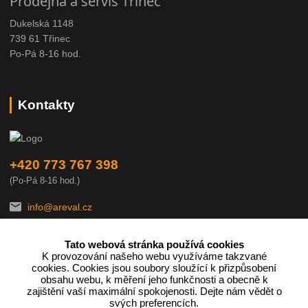
Prodejna a servis Třinec
Dukelská 1148
739 61 Třinec
Po-Pá 8-16 hod.
Kontakty
+420 773 767 398
(Po-Pá 8-16 hod.)
info@areval.cz
Tato webová stránka používá cookies
K provozování našeho webu využíváme takzvané
cookies. Cookies jsou soubory sloužící k přizpůsobení
obsahu webu, k měření jeho funkčnosti a obecně k
zajištění vaší maximální spokojenosti. Dejte nám vědět o
Podle zákona o evidenci tržeb je prodávající povinen vystavit
svých preferencích.