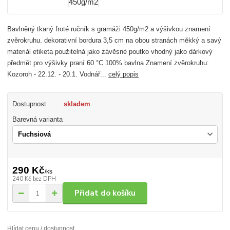
Bavlněný tkaný froté ručník s gramáži 450g/m2 a výšivkou znamení
zvěrokruhu. dekorativní bordura 3,5 cm na obou stranách měkký a savý
materiál etiketa použitelná jako závěsné poutko vhodný jako dárkový
předmět pro výšivky praní 60 °C 100% bavlna Znamení zvěrokruhu:
Kozoroh - 22.12. - 20.1. Vodnář...
celý popis
Dostupnost
skladem
Barevná varianta
290 Kč
/
ks
240 Kč
bez DPH
Přidat do košíku
Hlídat cenu / dostupnost