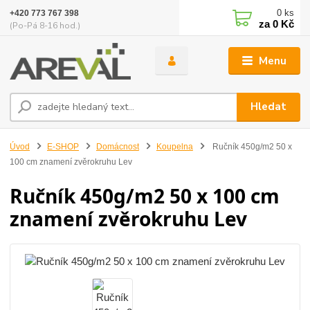
0
ks
+420 773 767 398
za
0 Kč
(Po-Pá 8-16 hod.)
Menu
Hledat
Úvod
E-SHOP
Domácnost
Koupelna
Ručník 450g/m2 50 x
100 cm znamení zvěrokruhu Lev
Ručník 450g/m2 50 x 100 cm
znamení zvěrokruhu Lev