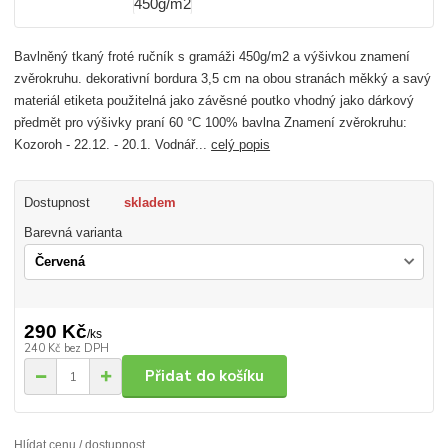
Bavlněný tkaný froté ručník s gramáži 450g/m2 a výšivkou znamení
zvěrokruhu. dekorativní bordura 3,5 cm na obou stranách měkký a savý
materiál etiketa použitelná jako závěsné poutko vhodný jako dárkový
předmět pro výšivky praní 60 °C 100% bavlna Znamení zvěrokruhu:
Kozoroh - 22.12. - 20.1. Vodnář...
celý popis
Dostupnost
skladem
Barevná varianta
290 Kč
/
ks
240 Kč
bez DPH
Přidat do košíku
Hlídat cenu / dostupnost