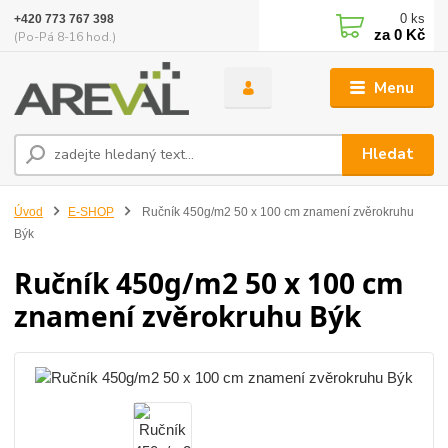
0
ks
+420 773 767 398
za
0 Kč
(Po-Pá 8-16 hod.)
Menu
Hledat
Úvod
E-SHOP
Ručník 450g/m2 50 x 100 cm znamení zvěrokruhu
Býk
Ručník 450g/m2 50 x 100 cm
znamení zvěrokruhu Býk