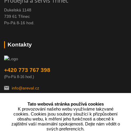
Prodejna a servis Třinec
Dukelská 1148
739 61 Třinec
Po-Pá 8-16 hod.
Kontakty
+420 773 767 398
(Po-Pá 8-16 hod.)
info@areval.cz
Tato webová stránka používá cookies
K provozování našeho webu využíváme takzvané
cookies. Cookies jsou soubory sloužící k přizpůsobení
obsahu webu, k měření jeho funkčnosti a obecně k
zajištění vaší maximální spokojenosti. Dejte nám vědět o
Podle zákona o evidenci tržeb je prodávající povinen vystavit
svých preferencích.