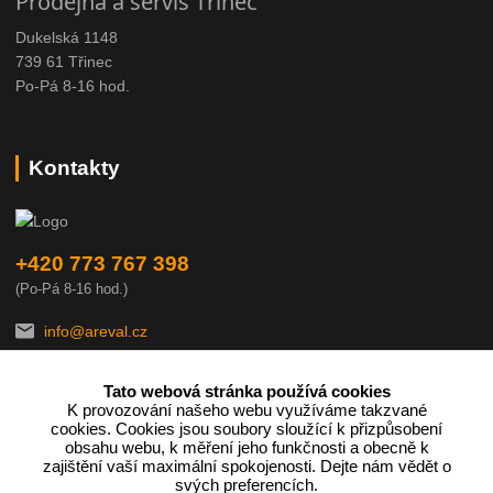
Prodejna a servis Třinec
Dukelská 1148
739 61 Třinec
Po-Pá 8-16 hod.
Kontakty
+420 773 767 398
(Po-Pá 8-16 hod.)
info@areval.cz
Tato webová stránka používá cookies
K provozování našeho webu využíváme takzvané
cookies. Cookies jsou soubory sloužící k přizpůsobení
obsahu webu, k měření jeho funkčnosti a obecně k
zajištění vaší maximální spokojenosti. Dejte nám vědět o
Podle zákona o evidenci tržeb je prodávající povinen vystavit
svých preferencích.