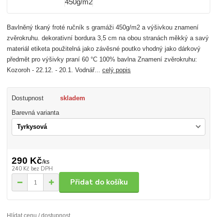
Bavlněný tkaný froté ručník s gramáži 450g/m2 a výšivkou znamení
zvěrokruhu. dekorativní bordura 3,5 cm na obou stranách měkký a savý
materiál etiketa použitelná jako závěsné poutko vhodný jako dárkový
předmět pro výšivky praní 60 °C 100% bavlna Znamení zvěrokruhu:
Kozoroh - 22.12. - 20.1. Vodnář...
celý popis
Dostupnost
skladem
Barevná varianta
290 Kč
/
ks
240 Kč
bez DPH
Přidat do košíku
Hlídat cenu / dostupnost