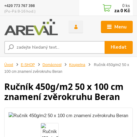
0
ks
+420 773 767 398
za
0 Kč
(Po-Pá 8-16 hod.)
Menu
Hledat
Úvod
E-SHOP
Domácnost
Koupelna
Ručník 450g/m2 50 x
100 cm znamení zvěrokruhu Beran
Ručník 450g/m2 50 x 100 cm
znamení zvěrokruhu Beran