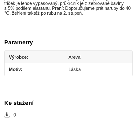
triček je lehce vypasovaný, průkrčník je z žebrované bavlny
s 5% podílem elastanu. Praní: Doporučujeme prát naruby do 40
°C, žehlení taktéž po rubu na 2. stupeň.
Parametry
Výrobce
Areval
Motiv
Láska
Ke stažení
0