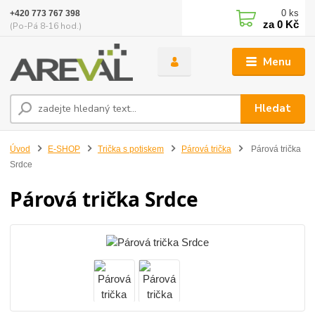
0
ks
+420 773 767 398
za
0 Kč
(Po-Pá 8-16 hod.)
Menu
Hledat
Úvod
E-SHOP
Trička s potiskem
Párová trička
Párová trička
Srdce
Párová trička Srdce