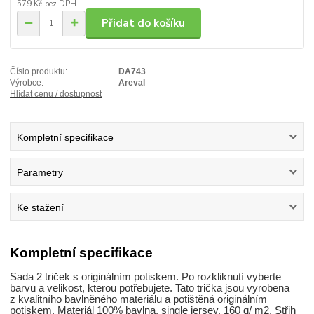
579 Kč
bez DPH
Přidat do košíku
Číslo produktu:
DA743
Výrobce:
Areval
Hlídat cenu / dostupnost
Kompletní specifikace
Parametry
Ke stažení
Kompletní specifikace
Sada 2 triček s originálním potiskem. Po rozkliknutí vyberte
barvu a velikost, kterou potřebujete. Tato trička jsou vyrobena
z kvalitního bavlněného materiálu a potištěná originálním
potiskem. Materiál 100% bavlna, single jersey, 160 g/ m2. Střih