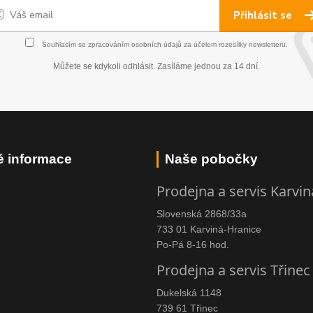
Přihlásit se
Souhlasím se
zpracováním osobních údajů
za účelem rozesílky newsletteru.
Můžete se kdykoli odhlásit. Zasíláme jednou za 14 dní.
é informace
Naše pobočky
Prodejna a servis Karvin
Slovenská 2868/33a
733 01 Karviná-Hranice
Po-Pá 8-16 hod.
Prodejna a servis Třinec
Dukelská 1148
739 61 Třinec