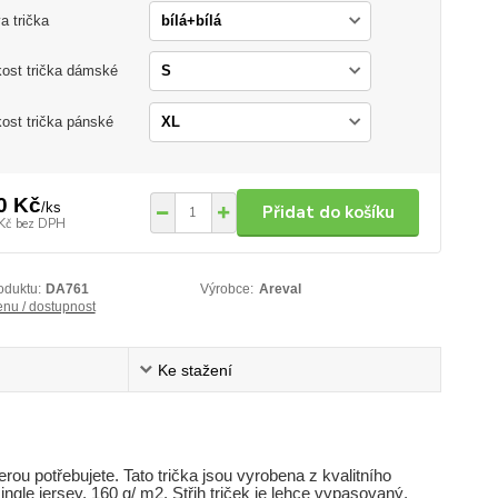
a trička
kost trička dámské
kost trička pánské
0 Kč
/
ks
Přidat do košíku
Kč
bez DPH
oduktu:
DA761
Výrobce:
Areval
enu / dostupnost
Ke stažení
erou potřebujete. Tato trička jsou vyrobena z kvalitního
ngle jersey, 160 g/ m2. Střih triček je lehce vypasovaný,