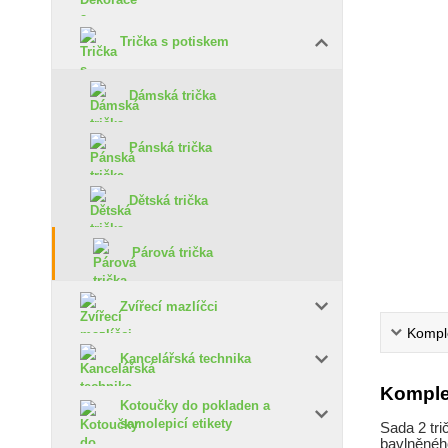
Trička s potiskem
Dámská trička
Pánská trička
Dětská trička
Párová trička
Zvířecí mazlíčci
Komple
Kancelářská technika
Komple
Kotoučky do pokladen a
samolepicí etikety
Sada 2 tri
bavlněného