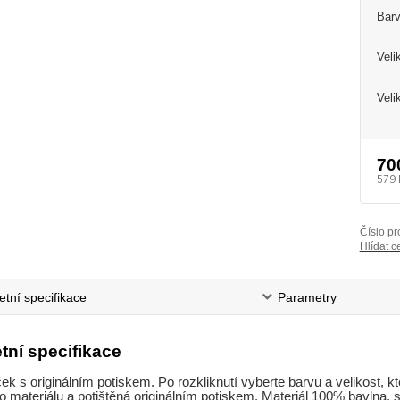
Barv
Veli
Veli
70
579 
Číslo pr
Hlídat c
tní specifikace
Parametry
tní specifikace
ček s originálním potiskem. Po rozkliknutí vyberte barvu a velikost, kt
 materiálu a potištěná originálním potiskem. Materiál 100% bavlna, si