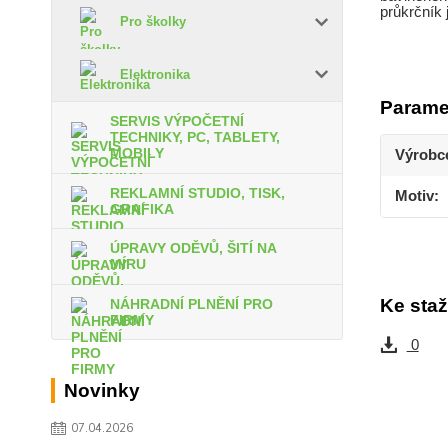
průkrčník 
Pro školky
Elektronika
Parame
SERVIS VÝPOČETNÍ
TECHNIKY, PC, TABLETY,
MOBILY
Výrobc
REKLAMNÍ STUDIO, TISK,
Motiv
GRAFIKA
ÚPRAVY ODĚVŮ, ŠITÍ NA
MÍRU
Ke staž
NÁHRADNÍ PLNĚNÍ PRO
FIRMY
0
Novinky
07.04.2026