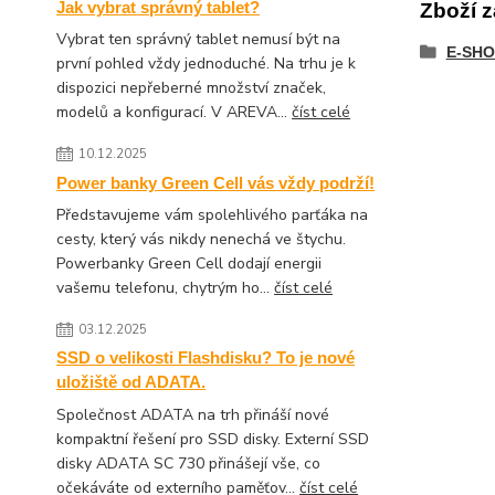
Jak vybrat správný tablet?
Zboží z
Vybrat ten správný tablet nemusí být na
E-SHO
první pohled vždy jednoduché. Na trhu je k
dispozici nepřeberné množství značek,
modelů a konfigurací. V AREVA...
číst celé
10.12.2025
Power banky Green Cell vás vždy podrží!
Představujeme vám spolehlivého parťáka na
cesty, který vás nikdy nenechá ve štychu.
Powerbanky Green Cell dodají energii
vašemu telefonu, chytrým ho...
číst celé
03.12.2025
SSD o velikosti Flashdisku? To je nové
uložiště od ADATA.
Společnost ADATA na trh přináší nové
kompaktní řešení pro SSD disky. Externí SSD
disky ADATA SC 730 přinášejí vše, co
očekáváte od externího paměťov...
číst celé