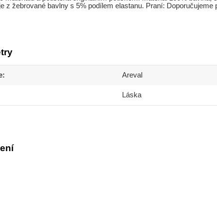
je z žebrované bavlny s 5% podílem elastanu. Praní: Doporučujeme pr
try
e
Areval
Láska
ení