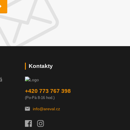
Kontakty
á
+420 773 767 398
(Po-Pá 8-16 hod.)
info@areval.cz