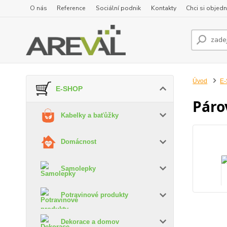
O nás
Reference
Sociální podnik
Kontakty
Chci si objedn
Úvod
E
E-SHOP
Páro
Kabelky a baťůžky
Domácnost
Samolepky
Potravinové produkty
Dekorace a domov