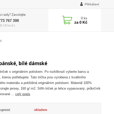
Přihlášení
si rady? Zavolejte.
0
ks
773 767 398
za
0 Kč
8-16 hod.)
vi
 pánské, bílé dámské
triček s originálním potiskem. Po rozkliknutí vyberte barvu a
, kterou potřebujete. Tato trička jsou vyrobena z kvalitního
ého materiálu a potištěná originálním potiskem. Materiál 100%
 single jersey, 160 g/ m2. Střih triček je lehce vypasovaný, průkrčník
brované ...
celý popis
tupnost
skladem