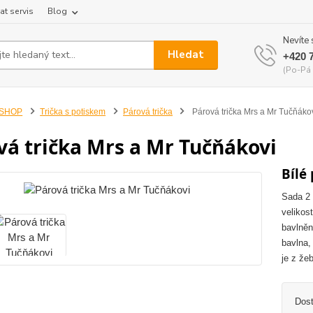
at servis
Blog
Nevíte 
Hledat
+420 
(Po-Pá 
-SHOP
Trička s potiskem
Párová trička
Párová trička Mrs a Mr Tučňáko
vá trička Mrs a Mr Tučňákovi
Bílé
Sada 2 
velikost
bavlněn
bavlna,
je z že
Dos