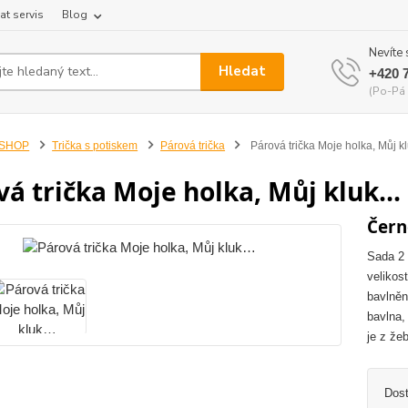
at servis
Blog
Nevíte 
Hledat
+420 
(Po-Pá 
-SHOP
Trička s potiskem
Párová trička
Párová trička Moje holka, Můj 
vá trička Moje holka, Můj kluk…
Čern
Sada 2 
velikost
bavlněn
bavlna,
je z že
Dos