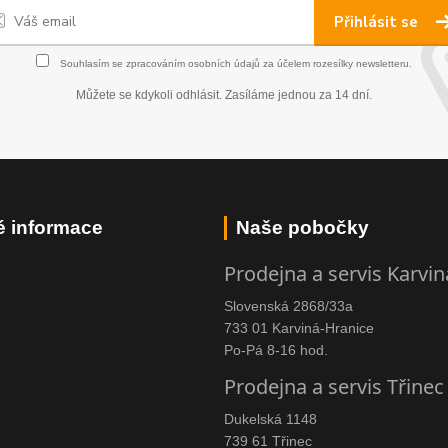
Přihlásit se
Souhlasím se
zpracováním osobních údajů
za účelem rozesílky newsletteru.
Můžete se kdykoli odhlásit. Zasíláme jednou za 14 dní.
é informace
Naše pobočky
Prodejna a servis Karvin
Slovenská 2868/33a
733 01 Karviná-Hranice
Po-Pá 8-16 hod.
Prodejna a servis Třinec
Dukelská 1148
739 61 Třinec