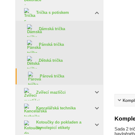
Trička s potiskem
Dámská trička
Pánská trička
Dětská trička
Párová trička
Zvířecí mazlíčci
Komple
Kancelářská technika
Komple
Kotoučky do pokladen a
samolepicí etikety
Sada 2 tri
bavlněného