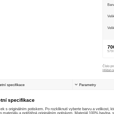
Barv
Veli
Veli
70
579 
Číslo pr
Hlídat c
tní specifikace
Parametry
tní specifikace
ček s originálním potiskem. Po rozkliknutí vyberte barvu a velikost, kt
 materiálu a potištěná originálním potiskem. Materiál 100% bavlna, si