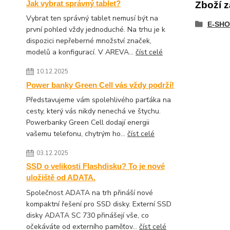
Jak vybrat správný tablet?
Zboží z
Vybrat ten správný tablet nemusí být na
E-SHO
první pohled vždy jednoduché. Na trhu je k
dispozici nepřeberné množství značek,
modelů a konfigurací. V AREVA...
číst celé
10.12.2025
Power banky Green Cell vás vždy podrží!
Představujeme vám spolehlivého parťáka na
cesty, který vás nikdy nenechá ve štychu.
Powerbanky Green Cell dodají energii
vašemu telefonu, chytrým ho...
číst celé
03.12.2025
SSD o velikosti Flashdisku? To je nové
uložiště od ADATA.
Společnost ADATA na trh přináší nové
kompaktní řešení pro SSD disky. Externí SSD
disky ADATA SC 730 přinášejí vše, co
očekáváte od externího paměťov...
číst celé