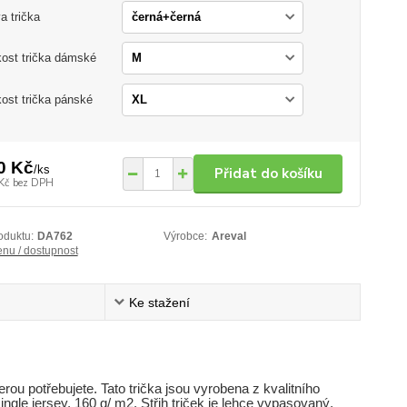
a trička
kost trička dámské
kost trička pánské
0 Kč
/
ks
Přidat do košíku
Kč
bez DPH
oduktu:
DA762
Výrobce:
Areval
enu / dostupnost
Ke stažení
erou potřebujete. Tato trička jsou vyrobena z kvalitního
ngle jersey, 160 g/ m2. Střih triček je lehce vypasovaný,