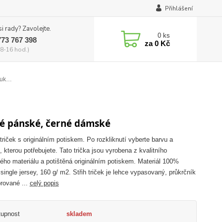
Přihlášení
si rady? Zavolejte.
0
ks
773 767 398
za
0 Kč
8-16 hod.)
kluk…
é pánské, černé dámské
triček s originálním potiskem. Po rozkliknutí vyberte barvu a
, kterou potřebujete. Tato trička jsou vyrobena z kvalitního
ého materiálu a potištěná originálním potiskem. Materiál 100%
 single jersey, 160 g/ m2. Střih triček je lehce vypasovaný, průkrčník
brované ...
celý popis
tupnost
skladem