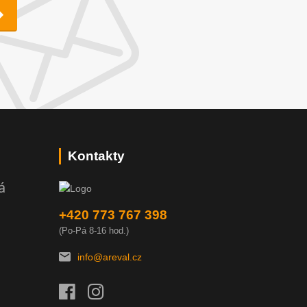
Kontakty
á
+420 773 767 398
(Po-Pá 8-16 hod.)
info@areval.cz