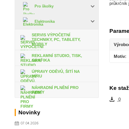
průkrčník 
Pro školky
Elektronika
Parame
SERVIS VÝPOČETNÍ
TECHNIKY, PC, TABLETY,
MOBILY
Výrobc
REKLAMNÍ STUDIO, TISK,
Motiv
GRAFIKA
ÚPRAVY ODĚVŮ, ŠITÍ NA
MÍRU
Ke staž
NÁHRADNÍ PLNĚNÍ PRO
FIRMY
0
Novinky
07.04.2026