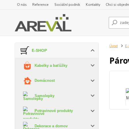
O nás
Reference
Sociální podnik
Kontakty
Chci si objedn
Úvod
E
E-SHOP
Páro
Kabelky a baťůžky
Domácnost
Samolepky
Potravinové produkty
Dekorace a domov