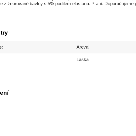
je z žebrované bavlny s 5% podílem elastanu. Praní: Doporučujeme pr
try
e
Areval
Láska
ení