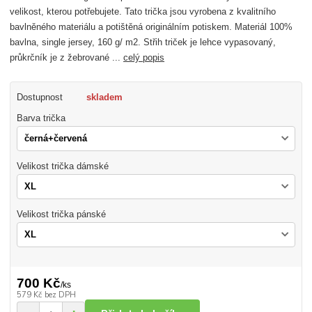
velikost, kterou potřebujete. Tato trička jsou vyrobena z kvalitního
bavlněného materiálu a potištěná originálním potiskem. Materiál 100%
bavlna, single jersey, 160 g/ m2. Střih triček je lehce vypasovaný,
průkrčník je z žebrované ...
celý popis
Dostupnost
skladem
Barva trička
Velikost trička dámské
Velikost trička pánské
700 Kč
/
ks
579 Kč
bez DPH