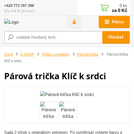
0
ks
+420 773 767 398
za
0 Kč
(Po-Pá 8-16 hod.)
Menu
Hledat
Úvod
E-SHOP
Trička s potiskem
Párová trička
Párová trička
Klíč k srdci
Párová trička Klíč k srdci
Sada 2 triček s originálním potiskem. Po rozkliknutí vyberte barvu a