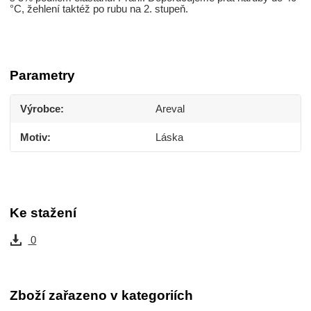
°C, žehlení taktéž po rubu na 2. stupeň.
Parametry
Výrobce
Areval
Motiv
Láska
Ke stažení
0
Zboží zařazeno v kategoriích