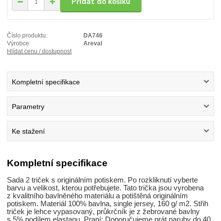
Přidat do košíku
Číslo produktu:
DA746
Výrobce:
Areval
Hlídat cenu / dostupnost
Kompletní specifikace
Parametry
Ke stažení
Kompletní specifikace
Sada 2 triček s originálním potiskem. Po rozkliknutí vyberte
barvu a velikost, kterou potřebujete. Tato trička jsou vyrobena
z kvalitního bavlněného materiálu a potištěná originálním
potiskem. Materiál 100% bavlna, single jersey, 160 g/ m2. Střih
triček je lehce vypasovaný, průkrčník je z žebrované bavlny
s 5% podílem elastanu. Praní: Doporučujeme prát naruby do 40