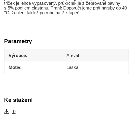
triček je lehce vypasovaný, průkrčník je z žebrované bavlny
s 5% podílem elastanu. Praní: Doporučujeme prát naruby do 40
°C, žehlení taktéž po rubu na 2. stupeň.
Parametry
Výrobce
Areval
Motiv
Láska
Ke stažení
0