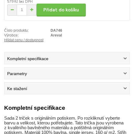
579 Kč
bez DPH
Přidat do košíku
Číslo produktu:
DA746
Výrobce:
Areval
Hlídat cenu / dostupnost
Kompletní specifikace
Parametry
Ke stažení
Kompletní specifikace
Sada 2 triček s originálním potiskem. Po rozkliknutí vyberte
barvu a velikost, kterou potřebujete. Tato trička jsou vyrobena
z kvalitního bavlněného materiálu a potištěná originálním
potiskem. Materiál 100% bavlna, single jersey, 160 g/ m2. Střih