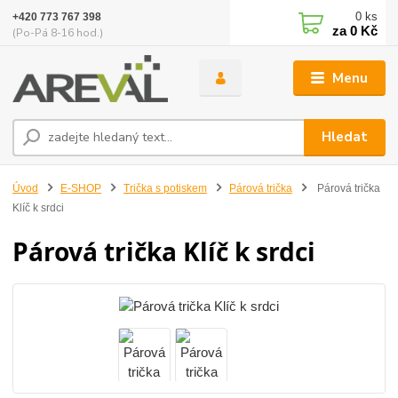
0
ks
+420 773 767 398
za
0 Kč
(Po-Pá 8-16 hod.)
Menu
Hledat
Úvod
E-SHOP
Trička s potiskem
Párová trička
Párová trička
Klíč k srdci
Párová trička Klíč k srdci