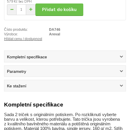
579 Kč
bez DPH
Přidat do košíku
Číslo produktu:
DA746
Výrobce:
Areval
Hlídat cenu / dostupnost
Kompletní specifikace
Parametry
Ke stažení
Kompletní specifikace
Sada 2 triček s originálním potiskem. Po rozkliknutí vyberte
barvu a velikost, kterou potřebujete. Tato trička jsou vyrobena
z kvalitního bavlněného materiálu a potištěná originálním
potiskem. Materiál 100% bavlna, single jersey, 160 g/ m2. Střih