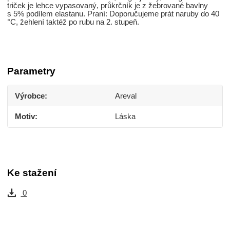
triček je lehce vypasovaný, průkrčník je z žebrované bavlny
s 5% podílem elastanu. Praní: Doporučujeme prát naruby do 40
°C, žehlení taktéž po rubu na 2. stupeň.
Parametry
Výrobce
Areval
Motiv
Láska
Ke stažení
0