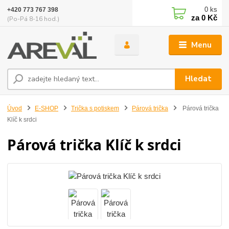
0
ks
+420 773 767 398
za
0 Kč
(Po-Pá 8-16 hod.)
Menu
Hledat
Úvod
E-SHOP
Trička s potiskem
Párová trička
Párová trička
Klíč k srdci
Párová trička Klíč k srdci