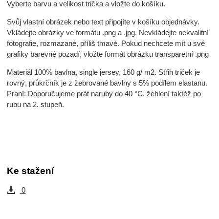
Vyberte barvu a velikost trička a vložte do košíku.
Svůj vlastní obrázek nebo text připojíte v košíku objednávky.
Vkládejte obrázky ve formátu .png a .jpg. Nevkládejte nekvalitní
fotografie, rozmazané, příliš tmavé. Pokud nechcete mít u své
grafiky barevné pozadí, vložte formát obrázku transparetní .png
Materiál 100% bavlna, single jersey, 160 g/ m2. Střih triček je
rovný, průkrčník je z žebrované bavlny s 5% podílem elastanu.
Praní: Doporučujeme prát naruby do 40 °C, žehlení taktéž po
rubu na 2. stupeň.
Ke stažení
0