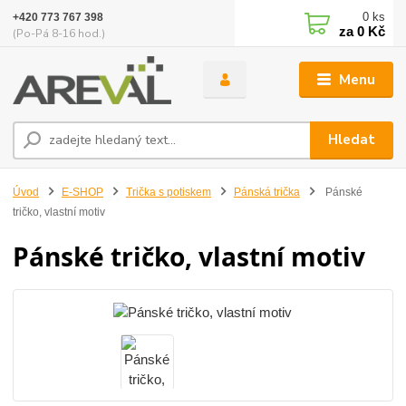
0
ks
+420 773 767 398
za
0 Kč
(Po-Pá 8-16 hod.)
Menu
Hledat
Úvod
E-SHOP
Trička s potiskem
Pánská trička
Pánské
tričko, vlastní motiv
Pánské tričko, vlastní motiv