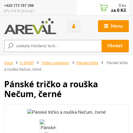
0
ks
+420 773 767 398
za
0 Kč
(Po-Pá 8-16 hod.)
Menu
Hledat
Úvod
E-SHOP
Trička s potiskem
Pánská trička
Pánské tričko
a rouška Nečum, černé
Pánské tričko a rouška
Nečum, černé