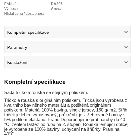
EAN kód:
DA296
Výrobce:
Areval
Hlídat cenu / dostupnost
Kompletní specifikace
Parametry
Ke stažení
Kompletní specifikace
Sada tričko a rouška se stejným potiskem.
Tričko a rouška s originálním potiskem. Trička jsou vyrobena z
kvalitního bavlněného materiálu a potištěná originálním
potiskem. Materiál 100% bavlna, single jersey, 160 g/ m2. Střih
triček je lehce vypasovaný, průkrčník je z žebrované bavlny s
5% podílem elastanu. Praní: Doporučujeme prát naruby do 40
°C, žehlení taktéž po rubu na 2. stupeň. Rouška lemující obličej
je vyrobena ze 100% bavlny, uchycení na šňůrky. Praní na
40°C.