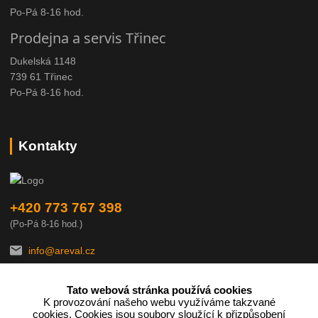
Po-Pá 8-16 hod.
Prodejna a servis Třinec
Dukelská 1148
739 61 Třinec
Po-Pá 8-16 hod.
Kontakty
+420 773 767 398
(Po-Pá 8-16 hod.)
info@areval.cz
Tato webová stránka používá cookies
K provozování našeho webu využíváme takzvané
cookies. Cookies jsou soubory sloužící k přizpůsobení