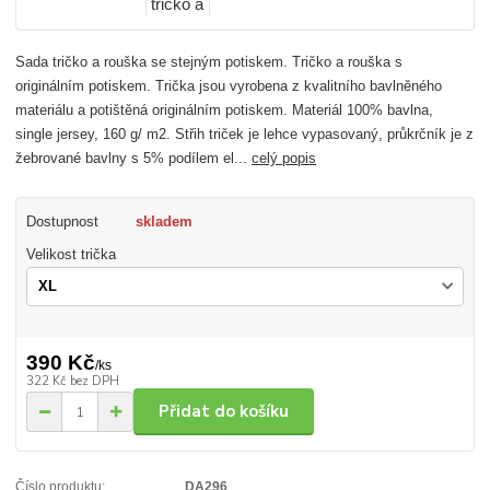
Sada tričko a rouška se stejným potiskem. Tričko a rouška s
originálním potiskem. Trička jsou vyrobena z kvalitního bavlněného
materiálu a potištěná originálním potiskem. Materiál 100% bavlna,
single jersey, 160 g/ m2. Střih triček je lehce vypasovaný, průkrčník je z
žebrované bavlny s 5% podílem el...
celý popis
Dostupnost
skladem
Velikost trička
390 Kč
/
ks
322 Kč
bez DPH
Přidat do košíku
Číslo produktu:
DA296