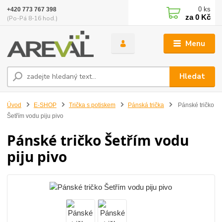
0
ks
+420 773 767 398
za
0 Kč
(Po-Pá 8-16 hod.)
Menu
Hledat
Úvod
E-SHOP
Trička s potiskem
Pánská trička
Pánské tričko
Šetřím vodu piju pivo
Pánské tričko Šetřím vodu
piju pivo