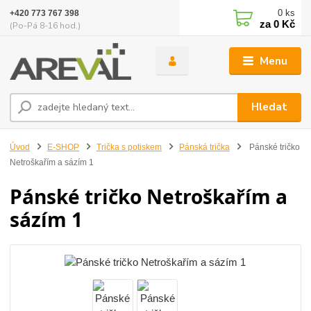
0
ks
+420 773 767 398
za
0 Kč
(Po-Pá 8-16 hod.)
Menu
Hledat
Úvod
E-SHOP
Trička s potiskem
Pánská trička
Pánské tričko
Netroškařím a sázím 1
Pánské tričko Netroškařím a
sázím 1