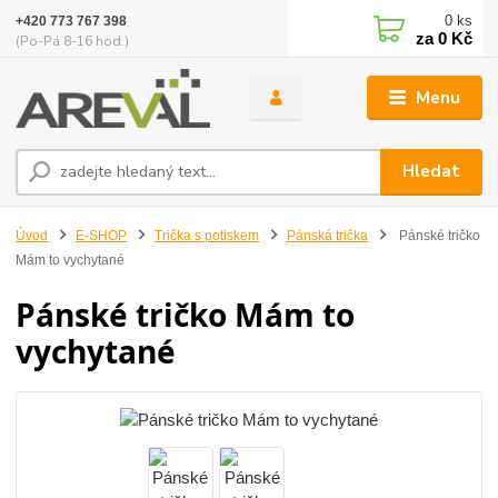
0
ks
+420 773 767 398
za
0 Kč
(Po-Pá 8-16 hod.)
Menu
Hledat
Úvod
E-SHOP
Trička s potiskem
Pánská trička
Pánské tričko
Mám to vychytané
Pánské tričko Mám to
vychytané