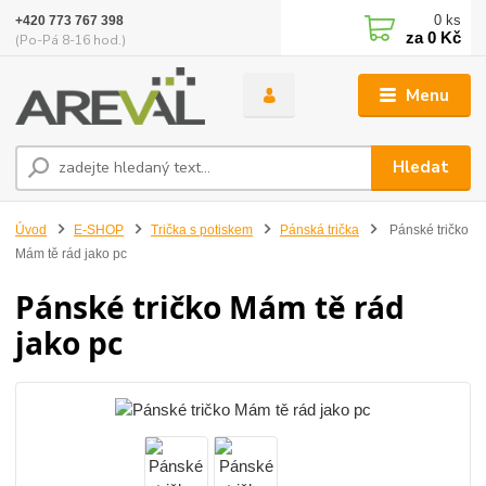
0
ks
+420 773 767 398
za
0 Kč
(Po-Pá 8-16 hod.)
Menu
Hledat
Úvod
E-SHOP
Trička s potiskem
Pánská trička
Pánské tričko
Mám tě rád jako pc
Pánské tričko Mám tě rád
jako pc