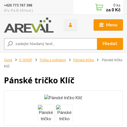
0
ks
+420 773 767 398
za
0 Kč
(Po-Pá 8-16 hod.)
Menu
Hledat
Úvod
E-SHOP
Trička s potiskem
Pánská trička
Pánské tričko
Klíč
Pánské tričko Klíč