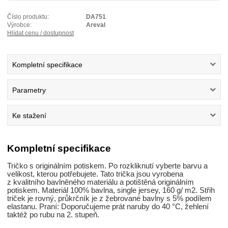
Číslo produktu:
DA751
Výrobce:
Areval
Hlídat cenu / dostupnost
Kompletní specifikace
Parametry
Ke stažení
Kompletní specifikace
Tričko s originálním potiskem. Po rozkliknutí vyberte barvu a
velikost, kterou potřebujete. Tato trička jsou vyrobena
z kvalitního bavlněného materiálu a potištěná originálním
potiskem. Materiál 100% bavlna, single jersey, 160 g/ m2. Střih
triček je rovný, průkrčník je z žebrované bavlny s 5% podílem
elastanu. Praní: Doporučujeme prát naruby do 40 °C, žehlení
taktéž po rubu na 2. stupeň.