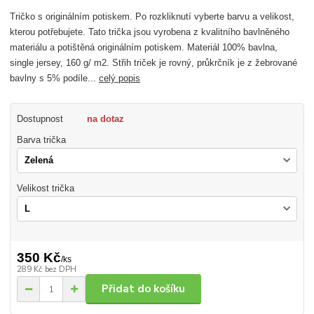
Tričko s originálním potiskem. Po rozkliknutí vyberte barvu a velikost,
kterou potřebujete. Tato trička jsou vyrobena z kvalitního bavlněného
materiálu a potištěná originálním potiskem. Materiál 100% bavlna,
single jersey, 160 g/ m2. Střih triček je rovný, průkrčník je z žebrované
bavlny s 5% podíle...
celý popis
Dostupnost
na dotaz
Barva trička
Velikost trička
350 Kč
/
ks
289 Kč
bez DPH
Přidat do košíku