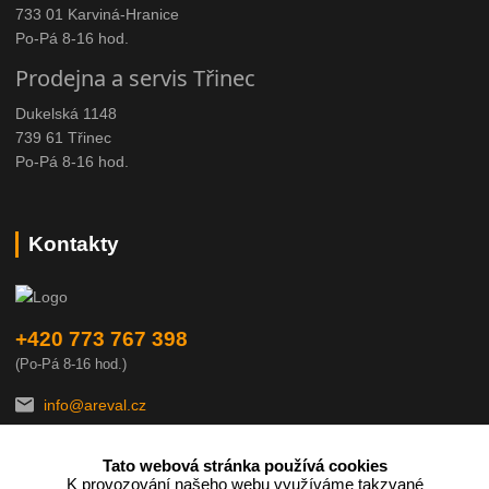
733 01 Karviná-Hranice
Po-Pá 8-16 hod.
Prodejna a servis Třinec
Dukelská 1148
739 61 Třinec
Po-Pá 8-16 hod.
Kontakty
+420 773 767 398
(Po-Pá 8-16 hod.)
info@areval.cz
Tato webová stránka používá cookies
K provozování našeho webu využíváme takzvané