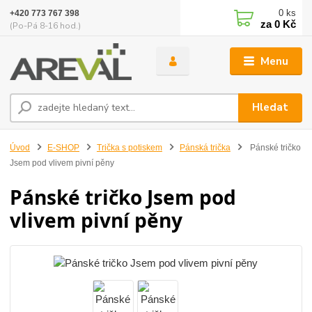
0
ks
+420 773 767 398
za
0 Kč
(Po-Pá 8-16 hod.)
Menu
Hledat
Úvod
E-SHOP
Trička s potiskem
Pánská trička
Pánské tričko
Jsem pod vlivem pivní pěny
Pánské tričko Jsem pod
vlivem pivní pěny