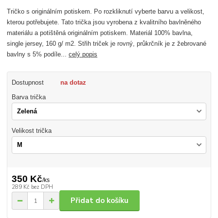
Tričko s originálním potiskem. Po rozkliknutí vyberte barvu a velikost,
kterou potřebujete. Tato trička jsou vyrobena z kvalitního bavlněného
materiálu a potištěná originálním potiskem. Materiál 100% bavlna,
single jersey, 160 g/ m2. Střih triček je rovný, průkrčník je z žebrované
bavlny s 5% podíle...
celý popis
Dostupnost
na dotaz
Barva trička
Velikost trička
350 Kč
/
ks
289 Kč
bez DPH
Přidat do košíku