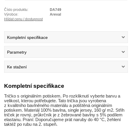
Číslo produktu:
DA749
Výrobce:
Areval
Hlídat cenu / dostupnost
Kompletní specifikace
Parametry
Ke stažení
Kompletní specifikace
Tričko s originálním potiskem. Po rozkliknutí vyberte barvu a
velikost, kterou potřebujete. Tato trička jsou vyrobena
z kvalitního bavlněného materiálu a potištěná originálním
potiskem. Materiál 100% bavlna, single jersey, 160 g/ m2. Střih
triček je rovný, průkrčník je z žebrované bavlny s 5% podílem
elastanu. Praní: Doporučujeme prát naruby do 40 °C, žehlení
taktéž po rubu na 2. stupeň.