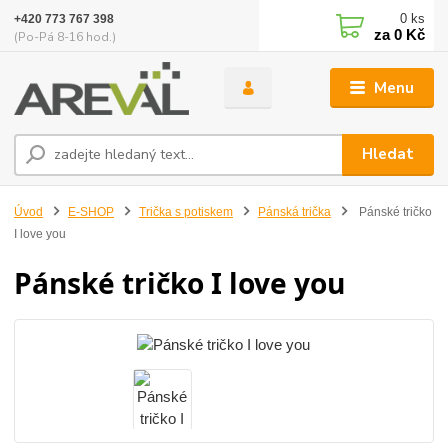
0
ks
+420 773 767 398
za
0 Kč
(Po-Pá 8-16 hod.)
Menu
Hledat
Úvod
E-SHOP
Trička s potiskem
Pánská trička
Pánské tričko
I love you
Pánské tričko I love you