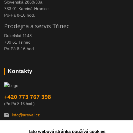
Slovenská 2868/33a
733 01 Karviná-Hranice
Po-Pá 8-16 hod.
Prodejna a servis Třinec
Dukelská 1148
739 61 Třinec
Po-Pá 8-16 hod.
Kontakty
+420 773 767 398
(Po-Pá 8-16 hod.)
info@areval.cz
Tato webová stránka používá cookies