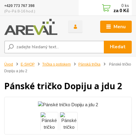
0
ks
+420 773 767 398
za
0 Kč
(Po-Pá 8-16 hod.)
Menu
Hledat
Úvod
E-SHOP
Trička s potiskem
Pánská trička
Pánské tričko
Dopiju a jdu 2
Pánské tričko Dopiju a jdu 2