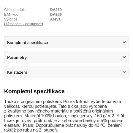
Číslo produktu:
DA269
EAN kód:
DA269
Výrobce:
Areval
Hlídat cenu / dostupnost
Kompletní specifikace
Parametry
Ke stažení
Kompletní specifikace
Tričko s originálním potiskem. Po rozkliknutí vyberte barvu a
velikost, kterou potřebujete. Tato trička jsou vyrobena
z kvalitního bavlněného materiálu a potištěná originálním
potiskem. Materiál 100% bavlna, single jersey, 160 g/ m2. Střih
triček je rovný, průkrčník je z žebrované bavlny s 5% podílem
elastanu. Praní: Doporučujeme prát naruby do 40 °C, žehlení
taktéž po rubu na 2. stupeň.