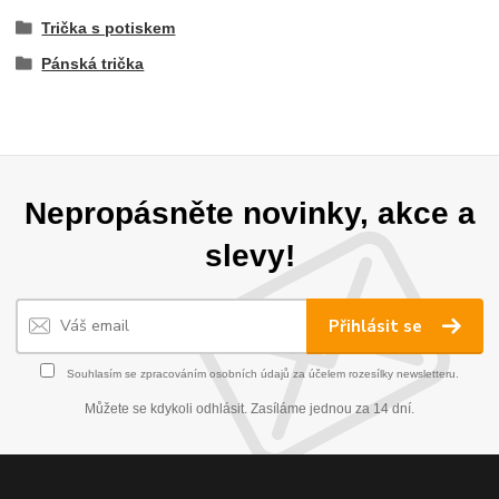
Trička s potiskem
Pánská trička
Nepropásněte novinky, akce a
slevy!
Přihlásit se
Souhlasím se
zpracováním osobních údajů
za účelem rozesílky newsletteru.
Můžete se kdykoli odhlásit. Zasíláme jednou za 14 dní.