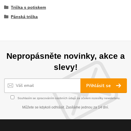
Trička s potiskem
Pánská trička
Nepropásněte novinky, akce a
slevy!
Přihlásit se
Souhlasím se
zpracováním osobních údajů
za účelem rozesílky newsletteru.
Můžete se kdykoli odhlásit. Zasíláme jednou za 14 dní.