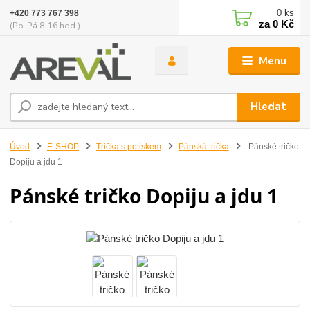
0
ks
+420 773 767 398
za
0 Kč
(Po-Pá 8-16 hod.)
Menu
Hledat
Úvod
E-SHOP
Trička s potiskem
Pánská trička
Pánské tričko
Dopiju a jdu 1
Pánské tričko Dopiju a jdu 1