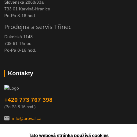
Slovenská 2868/33a
733 01 Karviná-Hranice
Po-Pá 8-16 hod.
Prodejna a servis Třinec
Dukelská 1148
739 61 Třinec
Po-Pá 8-16 hod.
Kontakty
+420 773 767 398
(Po-Pá 8-16 hod.)
info@areval.cz
Tato webová stránka používá cookies