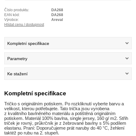
Číslo produktu:
DA268
EAN kód:
DA268
Výrobce:
Areval
Hlídat cenu / dostupnost
Kompletní specifikace
Parametry
Ke stažení
Kompletní specifikace
Tričko s originálním potiskem. Po rozkliknutí vyberte barvu a
velikost, kterou potřebujete. Tato trička jsou vyrobena
z kvalitního bavlněného materiálu a potištěná originálním
potiskem. Materiál 100% bavlna, single jersey, 160 g/ m2. Střih
triček je rovný, průkrčník je z žebrované bavlny s 5% podílem
elastanu. Praní: Doporučujeme prát naruby do 40 °C, žehlení
taktéž po rubu na 2. stupeň.