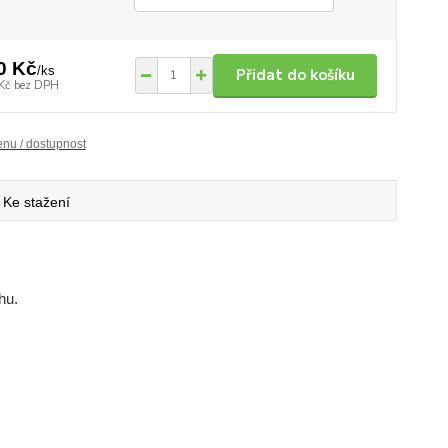
0 Kč
/
ks
Přidat do košíku
Kč
bez DPH
enu / dostupnost
Ke stažení
hu.