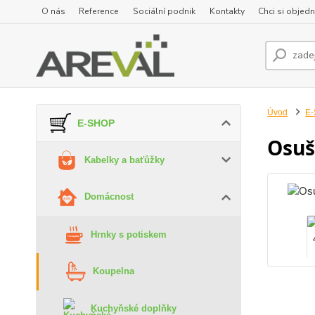
O nás
Reference
Sociální podnik
Kontakty
Chci si objedn
Úvod
E
E-SHOP
Osuš
Kabelky a baťůžky
Domácnost
Hrnky s potiskem
Koupelna
Kuchyňské doplňky