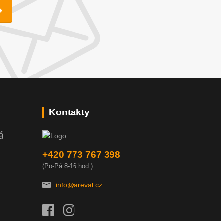
Kontakty
á
+420 773 767 398
(Po-Pá 8-16 hod.)
info@areval.cz