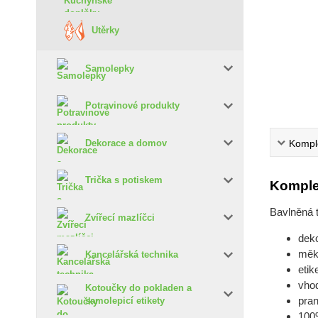
Utěrky
Samolepky
Potravinové produkty
Komple
Dekorace a domov
Trička s potiskem
Komple
Bavlněná 
Zvířecí mazlíčci
deko
měk
Kancelářská technika
etik
vho
Kotoučky do pokladen a
pran
samolepicí etikety
100