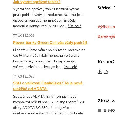
Jak vybrat správný tablet?
Střelec -
Vybrat ten správný tablet nemusí být na
první pohled vždy jednoduché. Na trhu je k
dispozici nepřeberné množství značek,
modelů a konfigurací. V AREVA...
číst celé
Výšivku n
10.12.2025
Barva výš
Power banky Green Cell vás vždy podrží!
Představujeme vám spolehlivého parťáka na
cesty, který vás nikdy nenechá ve štychu.
Powerbanky Green Cell dodají energii
Ke staž
vašemu telefonu, chytrým ho...
číst celé
0
03.12.2025
SSD o velikosti Flashdisku? To je nové
uložiště od ADATA.
Společnost ADATA na trh přináší nové
Zboží z
kompaktní řešení pro SSD disky. Externí SSD
disky ADATA SC 730 přinášejí vše, co
E-SHO
očekáváte od externího paměťov...
číst celé