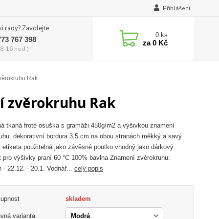
Přihlášení
si rady? Zavolejte.
0
ks
773 767 398
za
0 Kč
8-16 hod.)
věrokruhu Rak
í zvěrokruhu Rak
á tkaná froté osuška s gramáži 450g/m2 a výšivkou znamení
uhu. dekorativní bordura 3,5 cm na obou stranách měkký a savý
l etiketa použitelná jako závěsné poutko vhodný jako dárkový
 pro výšivky praní 60 °C 100% bavlna Znamení zvěrokruhu:
 - 22.12. - 20.1. Vodnář...
celý popis
tupnost
skladem
vná varianta