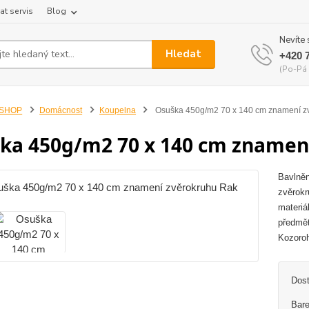
at servis
Blog
Nevíte 
Hledat
+420 
(Po-Pá 
-SHOP
Domácnost
Koupelna
Osuška 450g/m2 70 x 140 cm znamení z
ka 450g/m2 70 x 140 cm znamen
Bavlněn
zvěrokr
materiá
předmět
Kozoroh
Dos
Bare