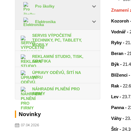
Pro školky
Znamení 
Kozoroh 
Elektronika
Vodnář -
SERVIS VÝPOČETNÍ
TECHNIKY, PC, TABLETY,
Ryby -
21.
MOBILY
Beran -
21
REKLAMNÍ STUDIO, TISK,
GRAFIKA
Býk -
21.4
ÚPRAVY ODĚVŮ, ŠITÍ NA
Blíženci 
MÍRU
Rak -
22.6
NÁHRADNÍ PLNĚNÍ PRO
FIRMY
Lev -
23.7.
Panna -
2
Novinky
Váhy -
23.
07.04.2026
Štír -
24.1