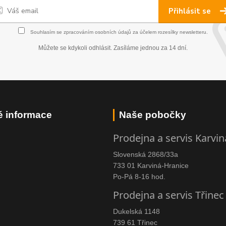
Přihlásit se
Souhlasím se
zpracováním osobních údajů
za účelem rozesílky newsletteru.
Můžete se kdykoli odhlásit. Zasíláme jednou za 14 dní.
é informace
Naše pobočky
Prodejna a servis Karvin
Slovenská 2868/33a
733 01 Karviná-Hranice
Po-Pá 8-16 hod.
Prodejna a servis Třinec
Dukelská 1148
739 61 Třinec