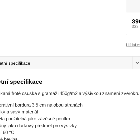
39
322 
Hlídat c
tní specifikace
tní specifikace
tkaná froté osuška s gramáži 450g/m2 a výšivkou znamení zvěrokru
rativní bordura 3,5 cm na obou stranách
ký a savý materiál
eta použitelná jako závěsné poutko
dný jako dárkový předmět pro výšivky
í 60 °C
% bavlna