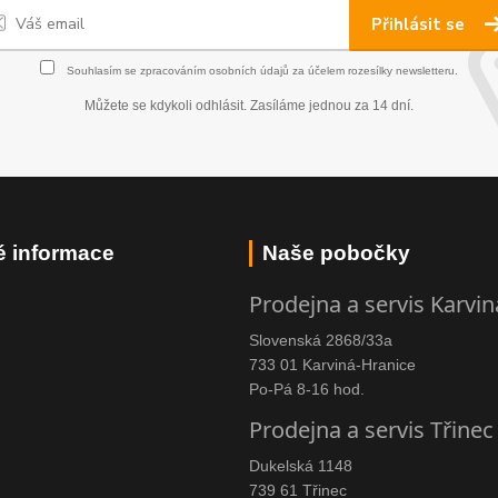
Přihlásit se
Souhlasím se
zpracováním osobních údajů
za účelem rozesílky newsletteru.
Můžete se kdykoli odhlásit. Zasíláme jednou za 14 dní.
é informace
Naše pobočky
Prodejna a servis Karvin
Slovenská 2868/33a
733 01 Karviná-Hranice
Po-Pá 8-16 hod.
Prodejna a servis Třinec
Dukelská 1148
739 61 Třinec