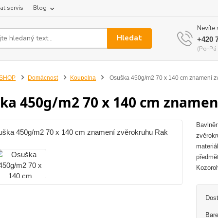
at servis
Blog
Nevíte 
Hledat
+420 
(Po-Pá 
-SHOP
Domácnost
Koupelna
Osuška 450g/m2 70 x 140 cm znamení z
ka 450g/m2 70 x 140 cm znamen
Bavlněn
zvěrokr
materiá
předmět
Kozoroh
Dos
Bare