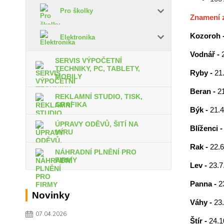
Pro školky
Znamení 
Kozoroh 
Elektronika
Vodnář -
SERVIS VÝPOČETNÍ
TECHNIKY, PC, TABLETY,
Ryby -
21.
MOBILY
Beran -
21
REKLAMNÍ STUDIO, TISK,
GRAFIKA
Býk -
21.4
ÚPRAVY ODĚVŮ, ŠITÍ NA
Blíženci 
MÍRU
Rak -
22.6
NÁHRADNÍ PLNĚNÍ PRO
FIRMY
Lev -
23.7.
Panna -
2
Novinky
Váhy -
23.
07.04.2026
Štír -
24.1