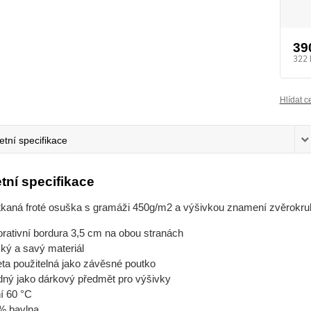
39
322 
Hlídat c
tní specifikace
tní specifikace
tkaná froté osuška s gramáži 450g/m2 a výšivkou znamení zvěrokru
rativní bordura 3,5 cm na obou stranách
ký a savý materiál
eta použitelná jako závěsné poutko
dný jako dárkový předmět pro výšivky
í 60 °C
% bavlna