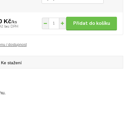
0 Kč
/
ks
Přidat do košíku
Kč
bez DPH
enu / dostupnost
Ke stažení
hu.