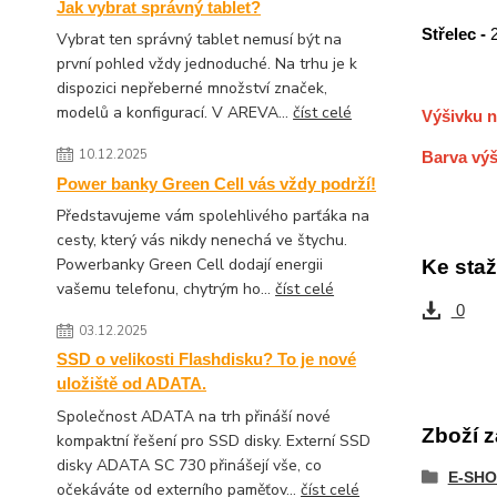
Jak vybrat správný tablet?
Střelec -
Vybrat ten správný tablet nemusí být na
první pohled vždy jednoduché. Na trhu je k
dispozici nepřeberné množství značek,
modelů a konfigurací. V AREVA...
číst celé
Výšivku n
10.12.2025
Barva výš
Power banky Green Cell vás vždy podrží!
Představujeme vám spolehlivého parťáka na
cesty, který vás nikdy nenechá ve štychu.
Powerbanky Green Cell dodají energii
Ke staž
vašemu telefonu, chytrým ho...
číst celé
0
03.12.2025
SSD o velikosti Flashdisku? To je nové
uložiště od ADATA.
Společnost ADATA na trh přináší nové
Zboží z
kompaktní řešení pro SSD disky. Externí SSD
disky ADATA SC 730 přinášejí vše, co
E-SHO
očekáváte od externího paměťov...
číst celé