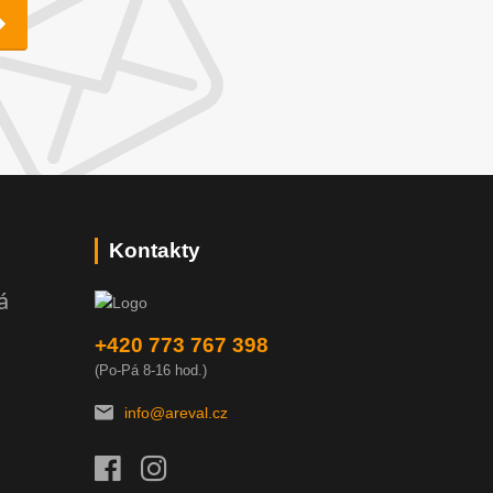
Kontakty
á
+420 773 767 398
(Po-Pá 8-16 hod.)
info@areval.cz