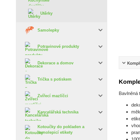
Utěrky
Samolepky
Potravinové produkty
Komple
Dekorace a domov
Trička s potiskem
Komple
Bavlněná 
Zvířecí mazlíčci
deko
měk
Kancelářská technika
etik
vho
Kotoučky do pokladen a
pran
samolepicí etikety
100