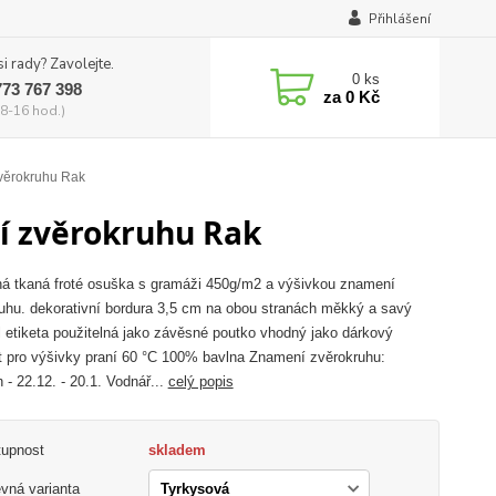
Přihlášení
si rady? Zavolejte.
0
ks
773 767 398
za
0 Kč
8-16 hod.)
věrokruhu Rak
í zvěrokruhu Rak
á tkaná froté osuška s gramáži 450g/m2 a výšivkou znamení
uhu. dekorativní bordura 3,5 cm na obou stranách měkký a savý
l etiketa použitelná jako závěsné poutko vhodný jako dárkový
 pro výšivky praní 60 °C 100% bavlna Znamení zvěrokruhu:
 - 22.12. - 20.1. Vodnář...
celý popis
tupnost
skladem
vná varianta