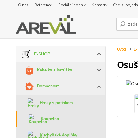
O nás
Reference
Sociální podnik
Kontakty
Chci si objedn
Úvod
E
E-SHOP
Osuš
Kabelky a baťůžky
Domácnost
Hrnky s potiskem
Koupelna
Kuchyňské doplňky