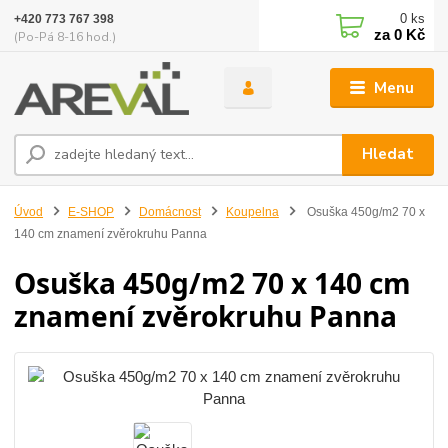
0
ks
+420 773 767 398
za
0 Kč
(Po-Pá 8-16 hod.)
Menu
Hledat
Úvod
E-SHOP
Domácnost
Koupelna
Osuška 450g/m2 70 x
140 cm znamení zvěrokruhu Panna
Osuška 450g/m2 70 x 140 cm
znamení zvěrokruhu Panna