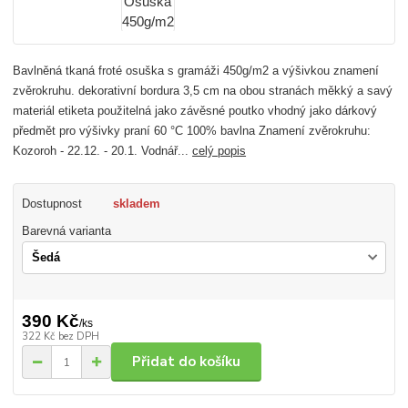
Bavlněná tkaná froté osuška s gramáži 450g/m2 a výšivkou znamení
zvěrokruhu. dekorativní bordura 3,5 cm na obou stranách měkký a savý
materiál etiketa použitelná jako závěsné poutko vhodný jako dárkový
předmět pro výšivky praní 60 °C 100% bavlna Znamení zvěrokruhu:
Kozoroh - 22.12. - 20.1. Vodnář...
celý popis
Dostupnost
skladem
Barevná varianta
390 Kč
/
ks
322 Kč
bez DPH
Přidat do košíku