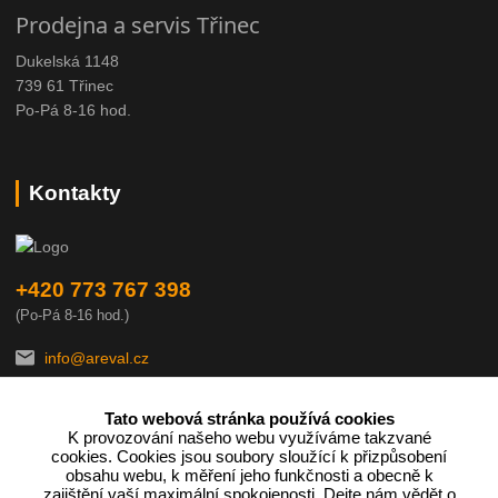
Prodejna a servis Třinec
Dukelská 1148
739 61 Třinec
Po-Pá 8-16 hod.
Kontakty
+420 773 767 398
(Po-Pá 8-16 hod.)
info@areval.cz
Tato webová stránka používá cookies
K provozování našeho webu využíváme takzvané
cookies. Cookies jsou soubory sloužící k přizpůsobení
obsahu webu, k měření jeho funkčnosti a obecně k
zajištění vaší maximální spokojenosti. Dejte nám vědět o