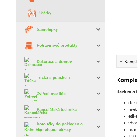
Utěrky
Samolepky
Potravinové produkty
Komple
Dekorace a domov
Trička s potiskem
Komple
Bavlněná 
Zvířecí mazlíčci
deko
měk
Kancelářská technika
etik
vho
Kotoučky do pokladen a
pran
samolepicí etikety
100