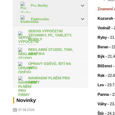
Pro školky
Znamení 
Kozoroh 
Elektronika
Vodnář -
SERVIS VÝPOČETNÍ
TECHNIKY, PC, TABLETY,
Ryby -
21.
MOBILY
Beran -
21
REKLAMNÍ STUDIO, TISK,
GRAFIKA
Býk -
21.4
ÚPRAVY ODĚVŮ, ŠITÍ NA
Blíženci 
MÍRU
Rak -
22.6
NÁHRADNÍ PLNĚNÍ PRO
FIRMY
Lev -
23.7.
Panna -
2
Novinky
Váhy -
23.
07.04.2026
Štír -
24.1