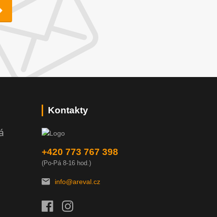
Kontakty
á
+420 773 767 398
(Po-Pá 8-16 hod.)
info@areval.cz