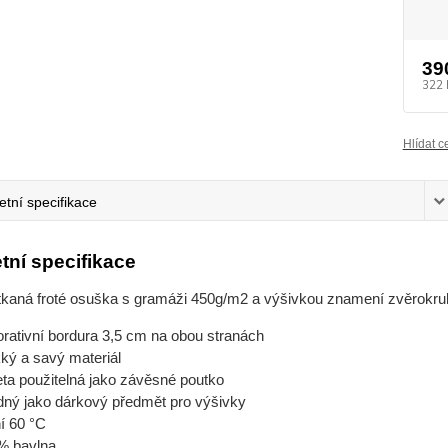
39
322 
Hlídat c
tní specifikace
tní specifikace
tkaná froté osuška s gramáži 450g/m2 a výšivkou znamení zvěrokru
rativní bordura 3,5 cm na obou stranách
ký a savý materiál
eta použitelná jako závěsné poutko
dný jako dárkový předmět pro výšivky
í 60 °C
% bavlna