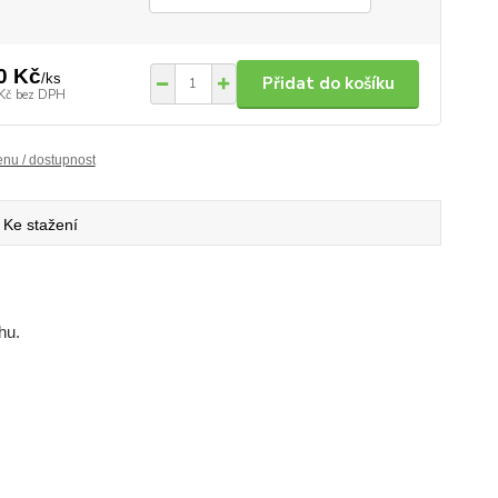
0 Kč
/
ks
Přidat do košíku
Kč
bez DPH
enu / dostupnost
Ke stažení
hu.