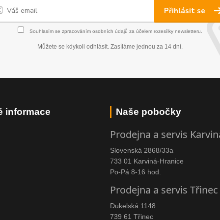
Přihlásit se
Souhlasím se
zpracováním osobních údajů
za účelem rozesílky newsletteru.
Můžete se kdykoli odhlásit. Zasíláme jednou za 14 dní.
é informace
Naše pobočky
Prodejna a servis Karvin
Slovenská 2868/33a
733 01 Karviná-Hranice
Po-Pá 8-16 hod.
Prodejna a servis Třinec
Dukelská 1148
739 61 Třinec