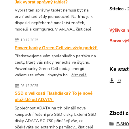
Jak vybrat správný tablet?
Střelec -
Vybrat ten správný tablet nemusí být na
první pohled vždy jednoduché. Na trhu je k
dispozici nepřeberné množství značek,
modelů a konfigurací. V AREVA...
číst celé
Výšivku n
10.12.2025
Barva výš
Power banky Green Cell vás vždy podrží!
Představujeme vám spolehlivého parťáka na
cesty, který vás nikdy nenechá ve štychu.
Powerbanky Green Cell dodají energii
Ke staž
vašemu telefonu, chytrým ho...
číst celé
0
03.12.2025
SSD o velikosti Flashdisku? To je nové
uložiště od ADATA.
Společnost ADATA na trh přináší nové
Zboží z
kompaktní řešení pro SSD disky. Externí SSD
disky ADATA SC 730 přinášejí vše, co
E-SHO
očekáváte od externího paměťov...
číst celé