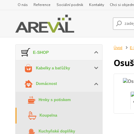
O nás
Reference
Sociální podnik
Kontakty
Chci si objedn
Úvod
E
E-SHOP
Osuš
Kabelky a baťůžky
Domácnost
Hrnky s potiskem
Koupelna
Kuchyňské doplňky