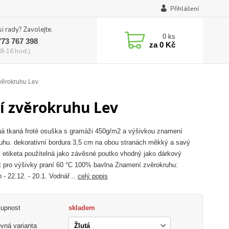
Přihlášení
si rady? Zavolejte.
0
ks
773 767 398
za
0 Kč
8-16 hod.)
věrokruhu Lev
í zvěrokruhu Lev
á tkaná froté osuška s gramáži 450g/m2 a výšivkou znamení
uhu. dekorativní bordura 3,5 cm na obou stranách měkký a savý
l etiketa použitelná jako závěsné poutko vhodný jako dárkový
 pro výšivky praní 60 °C 100% bavlna Znamení zvěrokruhu:
 - 22.12. - 20.1. Vodnář...
celý popis
tupnost
skladem
vná varianta