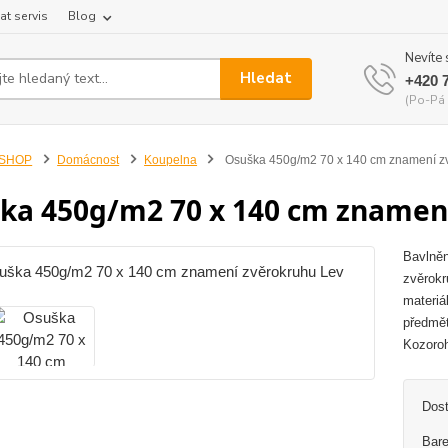
at servis
Blog
Nevíte 
Hledat
+420 
(Po-Pá 
-SHOP
Domácnost
Koupelna
Osuška 450g/m2 70 x 140 cm znamení z
ka 450g/m2 70 x 140 cm znamen
Bavlněn
zvěrokr
materiá
předmět
Kozoroh
Dos
Bare