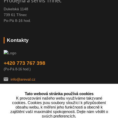
Prodejna a servis Třinec
Dukelská 1148
739 61 Třinec
Po-Pá 8-16 hod.
Kontakty
+420 773 767 398
(Po-Pá 8-16 hod.)
info@areval.cz
Tato webová stránka používá cookies
K provozování našeho webu využíváme takzvané
cookies. Cookies jsou soubory sloužící k přizpůsobení
obsahu webu, k měření jeho funkčnosti a obecně k
zajištění vaší maximální spokojenosti. Dejte nám vědět o
Podle zákona o evidenci tržeb je prodávající povinen vystavit
svých preferencích.