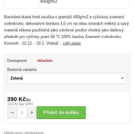
Bavlněná tkaná froté osuška s gramáži 450g/m2 a výšivkou znamení
zvěrokruhu. dekorativní bordura 3,5 cm na obou stranách měkký a savý
materiál etiketa použitelná jako závěsné poutko vhodný jako dárkový
předmět pro výšivky praní 60 °C 100% bavlna Znamení zvěrokruhu:
Kozoroh - 22.12. - 20.1. Vodnář...
celý popis
Dostupnost
skladem
Barevná varianta
390 Kč
/
ks
322 Kč
bez DPH
Přidat do košíku
Hlídat cenu / dostupnost