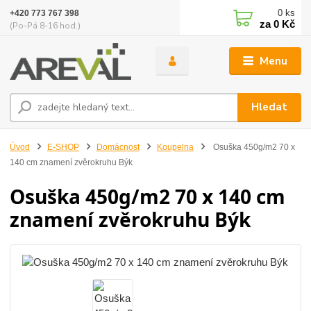
0
ks
+420 773 767 398
za
0 Kč
(Po-Pá 8-16 hod.)
Menu
Hledat
Úvod
E-SHOP
Domácnost
Koupelna
Osuška 450g/m2 70 x
140 cm znamení zvěrokruhu Býk
Osuška 450g/m2 70 x 140 cm
znamení zvěrokruhu Býk