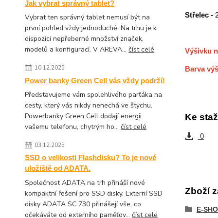
Jak vybrat správný tablet?
Střelec -
Vybrat ten správný tablet nemusí být na
první pohled vždy jednoduché. Na trhu je k
dispozici nepřeberné množství značek,
modelů a konfigurací. V AREVA...
číst celé
Výšivku n
10.12.2025
Barva výš
Power banky Green Cell vás vždy podrží!
Představujeme vám spolehlivého parťáka na
cesty, který vás nikdy nenechá ve štychu.
Powerbanky Green Cell dodají energii
Ke staž
vašemu telefonu, chytrým ho...
číst celé
0
03.12.2025
SSD o velikosti Flashdisku? To je nové
uložiště od ADATA.
Společnost ADATA na trh přináší nové
Zboží z
kompaktní řešení pro SSD disky. Externí SSD
disky ADATA SC 730 přinášejí vše, co
E-SHO
očekáváte od externího paměťov...
číst celé