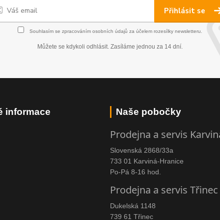
Přihlásit se
Souhlasím se
zpracováním osobních údajů
za účelem rozesílky newsletteru.
Můžete se kdykoli odhlásit. Zasíláme jednou za 14 dní.
é informace
Naše pobočky
Prodejna a servis Karvin
Slovenská 2868/33a
733 01 Karviná-Hranice
Po-Pá 8-16 hod.
Prodejna a servis Třinec
Dukelská 1148
739 61 Třinec