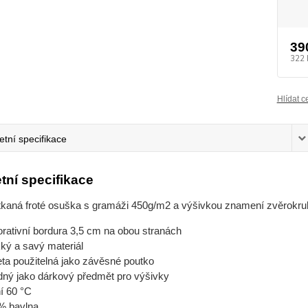
39
322 
Hlídat c
tní specifikace
tní specifikace
tkaná froté osuška s gramáži 450g/m2 a výšivkou znamení zvěrokru
rativní bordura 3,5 cm na obou stranách
ký a savý materiál
eta použitelná jako závěsné poutko
dný jako dárkový předmět pro výšivky
í 60 °C
% bavlna