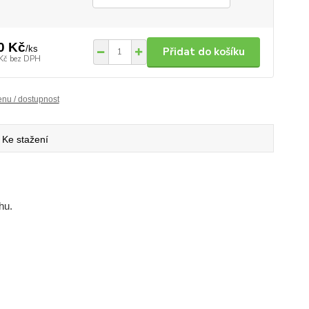
0 Kč
/
ks
Přidat do košíku
Kč
bez DPH
enu / dostupnost
Ke stažení
hu.