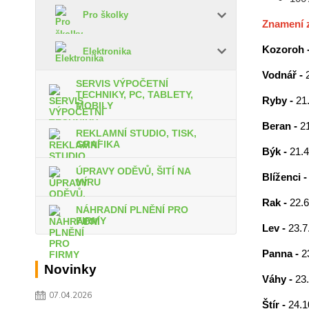
Pro školky
Znamení 
Kozoroh 
Elektronika
Vodnář -
SERVIS VÝPOČETNÍ
TECHNIKY, PC, TABLETY,
Ryby -
21.
MOBILY
Beran -
21
REKLAMNÍ STUDIO, TISK,
GRAFIKA
Býk -
21.4
ÚPRAVY ODĚVŮ, ŠITÍ NA
Blíženci 
MÍRU
Rak -
22.6
NÁHRADNÍ PLNĚNÍ PRO
FIRMY
Lev -
23.7.
Panna -
2
Novinky
Váhy -
23.
07.04.2026
Štír -
24.1