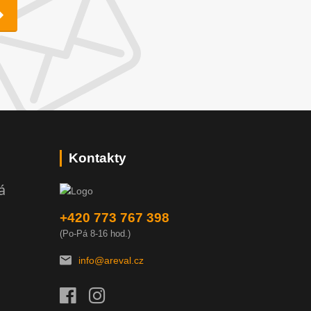
Kontakty
á
+420 773 767 398
(Po-Pá 8-16 hod.)
info@areval.cz