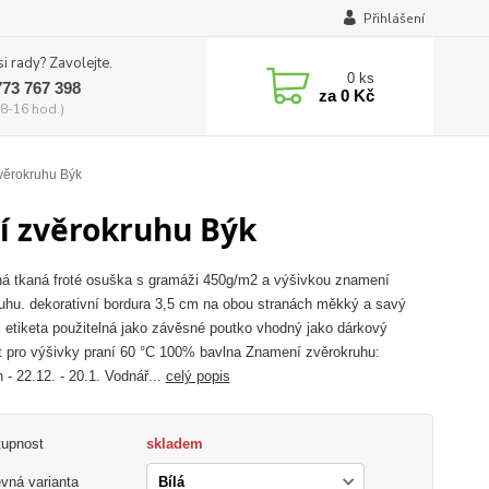
Přihlášení
si rady? Zavolejte.
0
ks
773 767 398
za
0 Kč
8-16 hod.)
věrokruhu Býk
í zvěrokruhu Býk
á tkaná froté osuška s gramáži 450g/m2 a výšivkou znamení
uhu. dekorativní bordura 3,5 cm na obou stranách měkký a savý
l etiketa použitelná jako závěsné poutko vhodný jako dárkový
 pro výšivky praní 60 °C 100% bavlna Znamení zvěrokruhu:
 - 22.12. - 20.1. Vodnář...
celý popis
tupnost
skladem
vná varianta