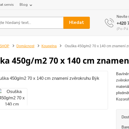
at servis
Blog
Nevíte 
Hledat
+420 
(Po-Pá 
-SHOP
Domácnost
Koupelna
Osuška 450g/m2 70 x 140 cm znamení z
ka 450g/m2 70 x 140 cm znamen
Bavlněn
zvěrokr
materiá
předmět
Kozoroh
Dos
Bare