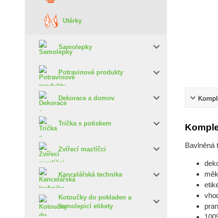
Utěrky
Samolepky
Potravinové produkty
Komple
Dekorace a domov
Trička s potiskem
Komple
Bavlněná 
Zvířecí mazlíčci
deko
měk
Kancelářská technika
etik
vho
Kotoučky do pokladen a
pran
samolepicí etikety
100