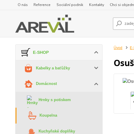
O nás
Reference
Sociální podnik
Kontakty
Chci si objedn
Úvod
E
E-SHOP
Osuš
Kabelky a baťůžky
Domácnost
Hrnky s potiskem
Koupelna
Kuchyňské doplňky