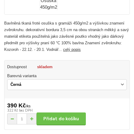
Bavlněná tkaná froté osuška s gramáži 450g/m2 a výšivkou znamení
zvěrokruhu. dekorativní bordura 3,5 cm na obou stranách měkký a savý
materiál etiketa použitelná jako závěsné poutko vhodný jako dárkový
předmět pro výšivky praní 60 °C 100% bavlna Znamení zvěrokruhu:
Kozoroh - 22.12. - 20.1. Vodnář...
celý popis
Dostupnost
skladem
Barevná varianta
390 Kč
/
ks
322 Kč
bez DPH
Přidat do košíku