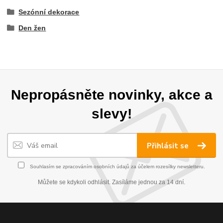
Sezónní dekorace
Den žen
Nepropásněte novinky, akce a
slevy!
Přihlásit se
Souhlasím se
zpracováním osobních údajů
za účelem rozesílky newsletteru.
Můžete se kdykoli odhlásit. Zasíláme jednou za 14 dní.