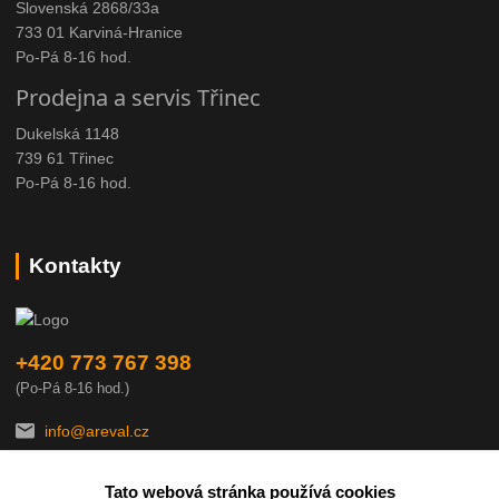
Slovenská 2868/33a
733 01 Karviná-Hranice
Po-Pá 8-16 hod.
Prodejna a servis Třinec
Dukelská 1148
739 61 Třinec
Po-Pá 8-16 hod.
Kontakty
+420 773 767 398
(Po-Pá 8-16 hod.)
info@areval.cz
Tato webová stránka používá cookies