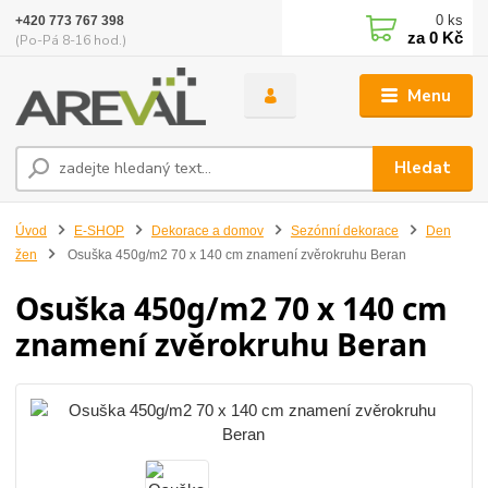
0
ks
+420 773 767 398
za
0 Kč
(Po-Pá 8-16 hod.)
Menu
Hledat
Úvod
E-SHOP
Dekorace a domov
Sezónní dekorace
Den
žen
Osuška 450g/m2 70 x 140 cm znamení zvěrokruhu Beran
Osuška 450g/m2 70 x 140 cm
znamení zvěrokruhu Beran