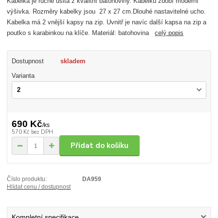
Kabelka je ručně ušitá z kvalitní batohoviny. Kabelku zdobí moderní
výšivka. Rozměry kabelky jsou 27 x 27 cm.Dlouhé nastavitelné ucho.
Kabelka má 2 vnější kapsy na zip. Uvnitř je navíc další kapsa na zip a
poutko s karabinkou na klíče. Materiál: batohovina
celý popis
Dostupnost
skladem
Varianta
690 Kč
/
ks
570 Kč
bez DPH
Přidat do košíku
Číslo produktu:
DA959
Hlídat cenu / dostupnost
Kompletní specifikace