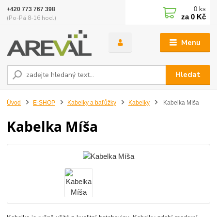
0
ks
+420 773 767 398
za
0 Kč
(Po-Pá 8-16 hod.)
Menu
Hledat
Úvod
E-SHOP
Kabelky a baťůžky
Kabelky
Kabelka Míša
Kabelka Míša