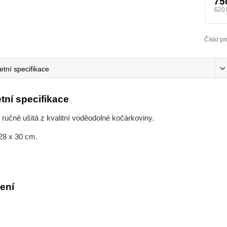
75
620 
Číslo pr
tní specifikace
tní specifikace
 ručně ušitá z kvalitní voděodolné kočárkoviny.
8 x 30 cm.
ení