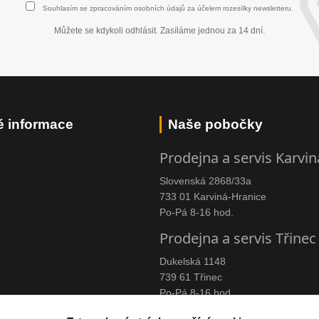
Souhlasím se
zpracováním osobních údajů
za účelem rozesílky newsletteru.
Můžete se kdykoli odhlásit. Zasíláme jednou za 14 dní.
é informace
Naše pobočky
Prodejna a servis Karvin
Slovenská 2868/33a
733 01 Karviná-Hranice
Po-Pá 8-16 hod.
Prodejna a servis Třinec
Dukelská 1148
739 61 Třinec
Po-Pá 8-16 hod.