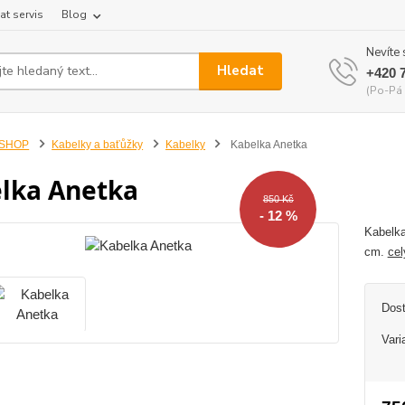
at servis
Blog
Nevíte 
Hledat
+420 
(Po-Pá 
-SHOP
Kabelky a baťůžky
Kabelky
Kabelka Anetka
lka Anetka
850 Kč
- 12 %
Kabelka
cm.
cel
Dos
Vari