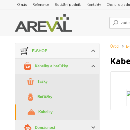
O nás
Reference
Sociální podnik
Kontakty
Chci si objedn
Úvod
E
E-SHOP
Kabe
Kabelky a baťůžky
Tašky
Baťůžky
Kabelky
Domácnost