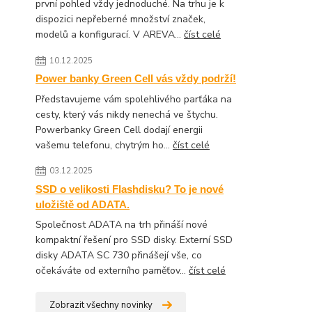
první pohled vždy jednoduché. Na trhu je k
dispozici nepřeberné množství značek,
modelů a konfigurací. V AREVA...
číst celé
10.12.2025
Power banky Green Cell vás vždy podrží!
Představujeme vám spolehlivého parťáka na
cesty, který vás nikdy nenechá ve štychu.
Powerbanky Green Cell dodají energii
vašemu telefonu, chytrým ho...
číst celé
03.12.2025
SSD o velikosti Flashdisku? To je nové
uložiště od ADATA.
Společnost ADATA na trh přináší nové
kompaktní řešení pro SSD disky. Externí SSD
disky ADATA SC 730 přinášejí vše, co
očekáváte od externího paměťov...
číst celé
Zobrazit všechny novinky