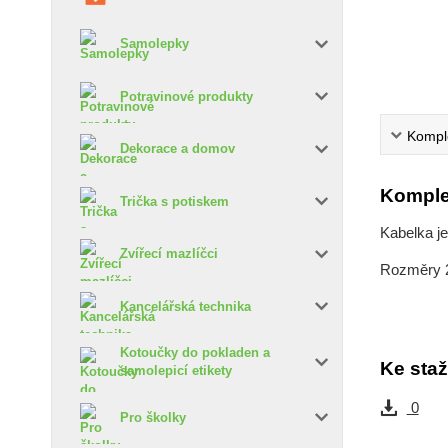
Samolepky
Potravinové produkty
Komple
Dekorace a domov
Komple
Trička s potiskem
Kabelka je
Zvířecí mazlíčci
Rozměry 2
Kancelářská technika
Kotoučky do pokladen a
Ke staž
samolepicí etikety
0
Pro školky