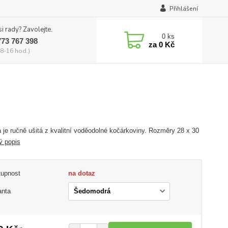
Přihlášení
si rady? Zavolejte.
0
ks
773 767 398
za
0 Kč
8-16 hod.)
 je ručně ušitá z kvalitní voděodolné kočárkoviny. Rozměry 28 x 30
ý popis
tupnost
na dotaz
anta