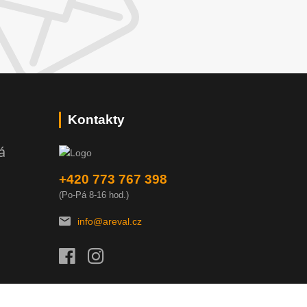
Kontakty
á
+420 773 767 398
(Po-Pá 8-16 hod.)
info@areval.cz