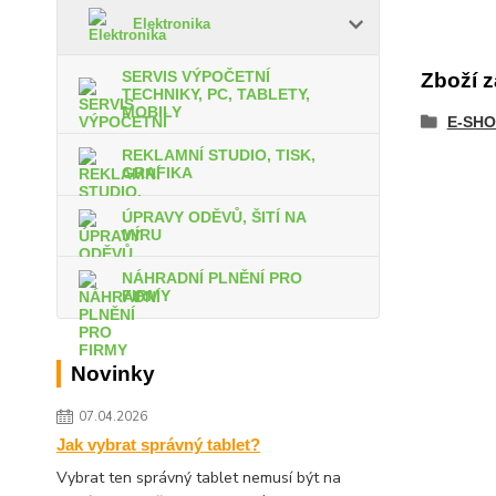
Elektronika
SERVIS VÝPOČETNÍ
Zboží z
TECHNIKY, PC, TABLETY,
MOBILY
E-SHO
REKLAMNÍ STUDIO, TISK,
GRAFIKA
ÚPRAVY ODĚVŮ, ŠITÍ NA
MÍRU
NÁHRADNÍ PLNĚNÍ PRO
FIRMY
Novinky
07.04.2026
Jak vybrat správný tablet?
Vybrat ten správný tablet nemusí být na