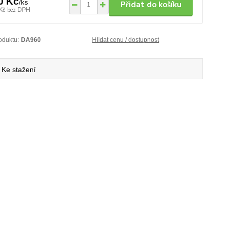
0 Kč
/
ks
Přidat do košíku
Kč
bez DPH
oduktu:
DA960
Hlídat cenu / dostupnost
Ke stažení