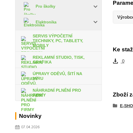
Parame
Pro školky
Výrobc
Elektronika
SERVIS VÝPOČETNÍ
TECHNIKY, PC, TABLETY,
MOBILY
Ke staž
REKLAMNÍ STUDIO, TISK,
0
GRAFIKA
ÚPRAVY ODĚVŮ, ŠITÍ NA
MÍRU
NÁHRADNÍ PLNĚNÍ PRO
Zboží z
FIRMY
E-SHO
Novinky
07.04.2026