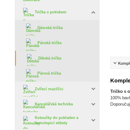
Trička s potiskem
Dámská trička
Pánská trička
Dětská trička
Komple
Párová trička
Komple
Zvířecí mazlíčci
Tričko s 
100% bavln
Doporučuje
Kancelářská technika
Kotoučky do pokladen a
samolepicí etikety