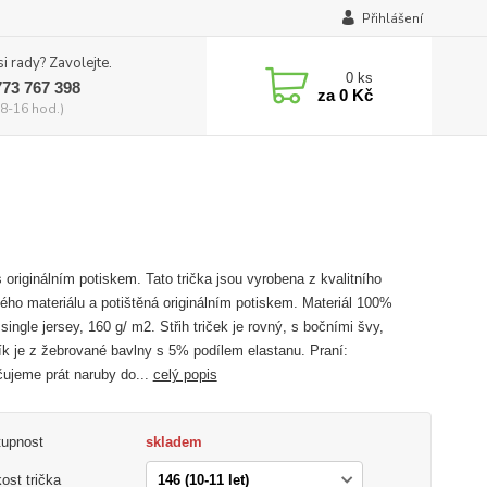
Přihlášení
si rady? Zavolejte.
0
ks
773 767 398
za
0 Kč
8-16 hod.)
s originálním potiskem. Tato trička jsou vyrobena z kvalitního
ého materiálu a potištěná originálním potiskem. Materiál 100%
single jersey, 160 g/ m2. Střih triček je rovný, s bočními švy,
ík je z žebrované bavlny s 5% podílem elastanu. Praní:
ujeme prát naruby do...
celý popis
tupnost
skladem
kost trička