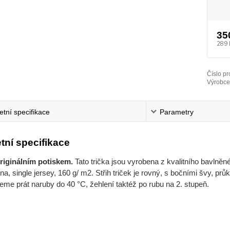
35
289 
Číslo pr
Výrobce
tní specifikace
Parametry
tní specifikace
originálním potiskem.
Tato trička jsou vyrobena z kvalitního bavlněné
a, single jersey, 160 g/ m2. Střih triček je rovný, s bočními švy, pr
me prát naruby do 40 °C, žehlení taktéž po rubu na 2. stupeň.