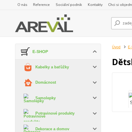
O nás
Reference
Sociální podnik
Kontakty
Chci si objedn
Úvod
E
E-SHOP
Dětsk
Kabelky a baťůžky
Domácnost
Samolepky
Potravinové produkty
Dekorace a domov