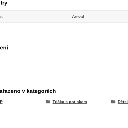
try
e
Areval
ení
ařazeno v kategoriích
P
Trička s potiskem
Dětsk