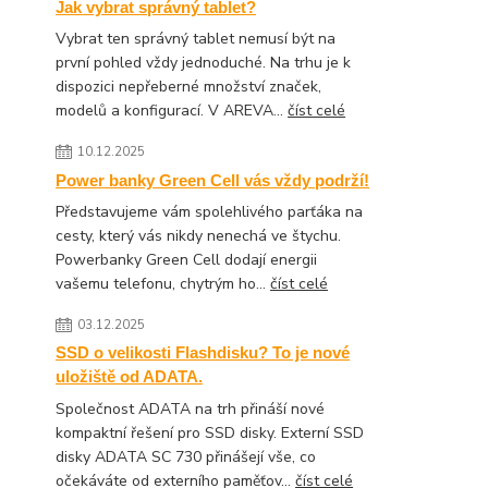
Jak vybrat správný tablet?
Vybrat ten správný tablet nemusí být na
první pohled vždy jednoduché. Na trhu je k
dispozici nepřeberné množství značek,
modelů a konfigurací. V AREVA...
číst celé
10.12.2025
Power banky Green Cell vás vždy podrží!
Představujeme vám spolehlivého parťáka na
cesty, který vás nikdy nenechá ve štychu.
Powerbanky Green Cell dodají energii
vašemu telefonu, chytrým ho...
číst celé
03.12.2025
SSD o velikosti Flashdisku? To je nové
uložiště od ADATA.
Společnost ADATA na trh přináší nové
kompaktní řešení pro SSD disky. Externí SSD
disky ADATA SC 730 přinášejí vše, co
očekáváte od externího paměťov...
číst celé