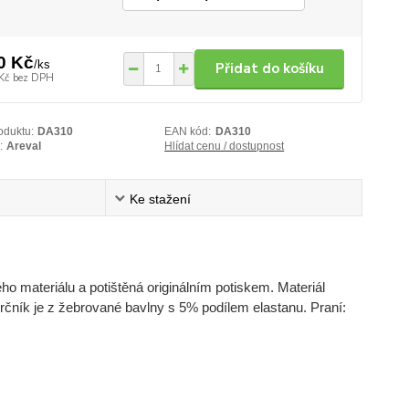
0 Kč
/
ks
Přidat do košíku
Kč
bez DPH
oduktu:
DA310
EAN kód:
DA310
:
Areval
Hlídat cenu / dostupnost
Ke stažení
ho materiálu a potištěná originálním potiskem. Materiál
ůkrčník je z žebrované bavlny s 5% podílem elastanu. Praní: