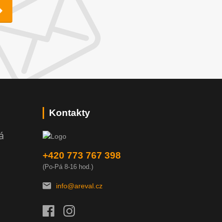
Kontakty
á
+420 773 767 398
(Po-Pá 8-16 hod.)
info@areval.cz