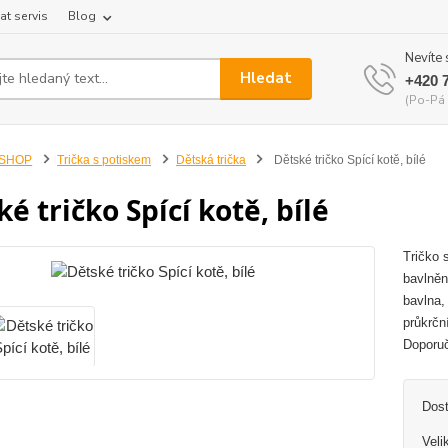
at servis
Blog
Nevíte 
Hledat
+420 
(Po-Pá 
-SHOP
Trička s potiskem
Dětská trička
Dětské tričko Spící kotě, bílé
é tričko Spící kotě, bílé
Tričko 
bavlněn
bavlna, 
průkrčn
Doporuč
Dos
Veli