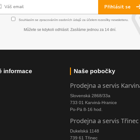
Přihlásit se
Souhlasím se
zpracováním osobních údajů
za účelem rozesílky newsletteru.
Můžete se kdykoli odhlásit. Zasíláme jednou za 14 dní.
é informace
Naše pobočky
Prodejna a servis Karvin
Slovenská 2868/33a
733 01 Karviná-Hranice
Po-Pá 8-16 hod.
Prodejna a servis Třinec
Dukelská 1148
739 61 Třinec